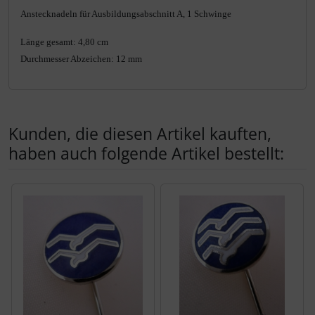
Produktbeschreibung
Anstecknadeln für Ausbildungsabschnitt A, 1 Schwinge
Länge gesamt: 4,80 cm
Durchmesser Abzeichen: 12 mm
Kunden, die diesen Artikel kauften,
haben auch folgende Artikel bestellt:
Es folgt ein Produktslider - navigieren Sie mit der Tab-Tas