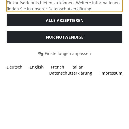
Einkaufserlebnis bieten zu können. Weitere Informationen
Social Media
finden Sie in unserer Datenschutzerklärung.
ALLE AKZEPTIEREN
NUR NOTWENDIGE
Widerrufsformular
Einstellungen anpassen
Deutsch
English
French
Italian
Datenschutzerklärung
Impressum
Alle Preise inkl. gesetzl. MwSt. zzgl.
Versandkosten
. Die
durchgestrichenen Preise entsprechen dem bisherigen Preis
bei Ülis Segelflugbedarf GmbH.
Ülis Segelflugbedarf GmbH © 2026 | Template © 2026 by Karl
i
alla eCommerce Shopsoftware © 2006 -2026