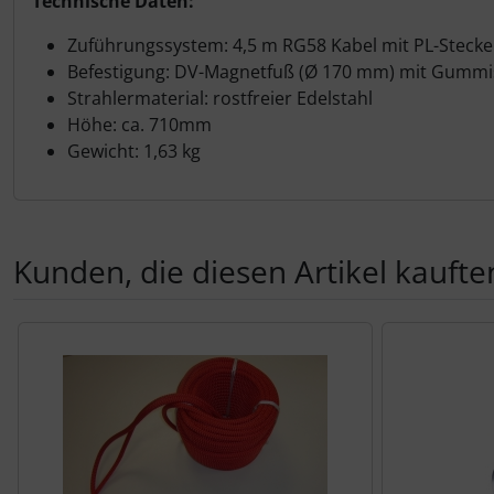
Technische Daten:
Zuführungssystem: 4,5 m RG58 Kabel mit PL-Steck
Befestigung: DV-Magnetfuß (Ø 170 mm) mit Gummi
Strahlermaterial: rostfreier Edelstahl
Höhe: ca. 710mm
Gewicht: 1,63 kg
Kunden, die diesen Artikel kauften
Es folgt ein Produktslider - navigieren Sie mit der Tab-Tas