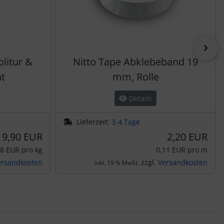
vor
olitur &
Nitto Tape Abklebeband 19
t
mm, Rolle
Details
Lieferzeit:
3-4 Tage
19,90 EUR
2,20 EUR
08 EUR pro kg
0,11 EUR pro m
ersandkosten
zzgl.
Versandkosten
inkl. 19 % MwSt.