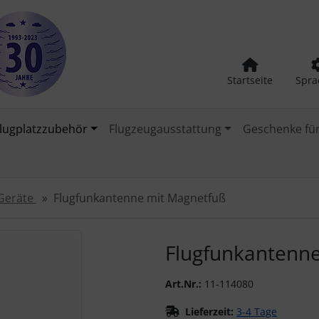
Startseite
Spra
lugplatzzubehör
Flugzeugausstattung
Geschenke für
Geräte
Flugfunkantenne mit Magnetfuß
urück-" und "Vor-Button" nutzen, um zwischen den Bildern zu
Flugfunkantenn
Art.Nr.:
11-114080
Lieferzeit:
3-4 Tage