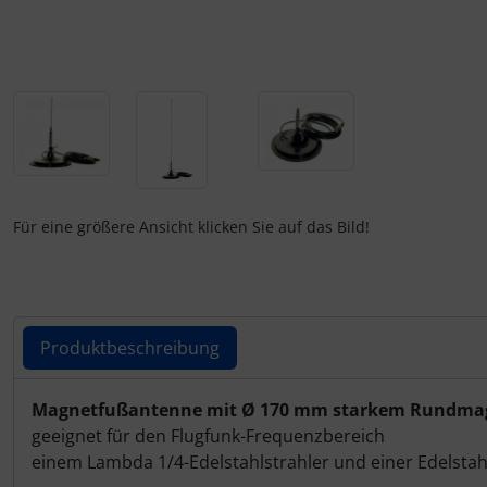
IMPACTFOAM
Personalisierte Produkte
Instrumente
Schlüsselanhänger
Mückenputzer
Schmuck
Navigation
Taschen
Reifen, Schläuche und Co.
Thermikhüte
Für eine größere Ansicht klicken Sie auf das Bild!
Sauerstoff, Gas und Feuer
3D Reliefkarten
Schläuche, Verbinder....
Produktbeschreibung
Schrauben, Muttern & Co.
Produktbeschreibung
Magnetfußantenne mit Ø 170 mm starkem Rundma
geeignet für den Flugfunk-Frequenzbereich
Schutz und Pflege
einem Lambda 1/4-Edelstahlstrahler und einer Edelsta