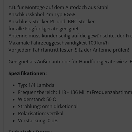
Schutztaschen Interieur
z.B. für Montage auf dem Autodach aus Stahl
Anschkusskabel 4m Typ RG58
Tapes und Tuning
Anschluss-Stecker PL und BNC Stecker
für alle Flugfunkgeräte geeignet
Transponder
Antenne muss kundenseitig auf die gewünschte, der F
Maximale Fahrzeuggeschwindigkeit 100 km/h
Warn- und Schutzfolien
Vor jedem Fahrtantritt festen Sitz der Antenne prüfen!
Geeignet als Außenantenne für Handfunkgeräte wie z. B
Sonstiges
Spezifikationen:
Typ: 1/4 Lambda
Frequenzbereich: 118 - 136 MHz (Frequenzabstim
Widerstand: 50 O
Strahlung: omnidirketional
Polarisation: vertikal
Verstärkung: 0 dB