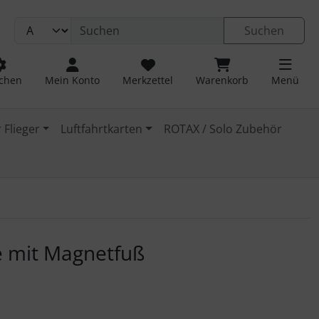
Suchen
chen
Mein Konto
Merkzettel
Warenkorb
Menü
 Flieger
Luftfahrtkarten
ROTAX / Solo Zubehör
 navigieren. Zum Vergrößern klicken Sie auf das Bild.
e mit Magnetfuß