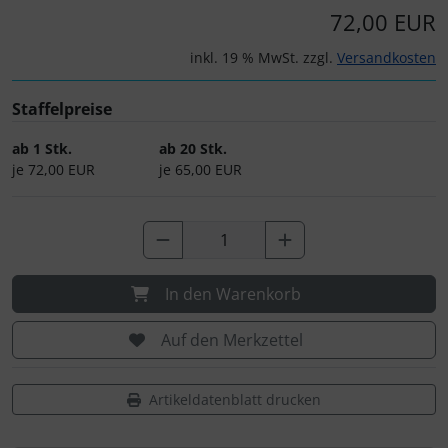
IMPACTFOAM
Personalisierte Produkte
72,00 EUR
Instrumente
Schlüsselanhänger
inkl. 19 % MwSt. zzgl.
Versandkosten
Mückenputzer
Schmuck
Staffelpreise
ab 1 Stk.
ab 20 Stk.
Navigation
Taschen
je 72,00 EUR
je 65,00 EUR
Reifen, Schläuche und Co.
Thermikhüte
Sauerstoff, Gas und Feuer
3D Reliefkarten
In den Warenkorb
Schläuche, Verbinder....
Auf den Merkzettel
Schrauben, Muttern & Co.
Artikeldatenblatt drucken
Schutz und Pflege