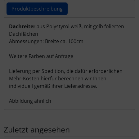
Schutztaschen Interieur
Produktbeschreibung
Tapes und Tuning
Produktbeschreibung
Dachreiter
aus Polystyrol weiß, mit gelb folierten
Dachflächen
Transponder
Abmessungen: Breite ca. 100cm
Warn- und Schutzfolien
Weitere Farben auf Anfrage
Sonstiges
Lieferung per Spedition, die dafür erforderlichen
Mehr-Kosten hierfür berechnen wir Ihnen
individuell gemäß ihrer Lieferadresse.
Abbildung ähnlich
Zuletzt angesehen