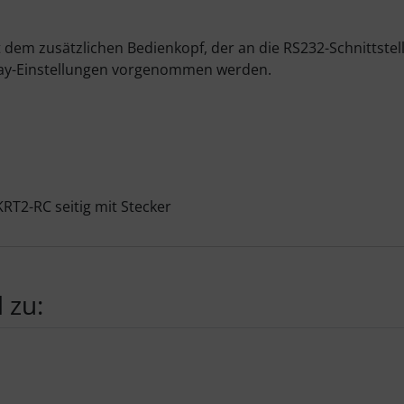
t dem zusätzlichen Bedienkopf, der an die RS232-Schnittst
play-Einstellungen vorgenommen werden.
RT2-RC seitig mit Stecker
 zu:
te zu den einzelnen Artikeln.