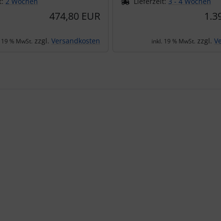
t:
2 Wochen
Lieferzeit:
3 - 4 Wochen
474,80 EUR
1.3
zzgl.
Versandkosten
zzgl.
V
. 19 % MwSt.
inkl. 19 % MwSt.
te zu den einzelnen Artikeln.