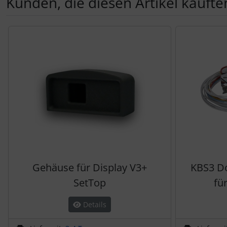
Kunden, die diesen Artikel kauften
Es folgt ein Produktslider - navigieren Sie mit der Tab-Tas
Gehäuse für Display V3+
KBS3 Do
SetTop
fü
Details