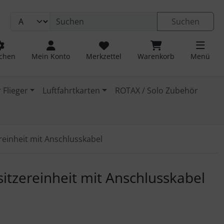
Suchen
chen
Mein Konto
Merkzettel
Warenkorb
Menü
 Flieger
Luftfahrtkarten
ROTAX / Solo Zubehör
einheit mit Anschlusskabel
 navigieren. Zum Vergrößern klicken Sie auf das Bild.
itzereinheit mit Anschlusskabel