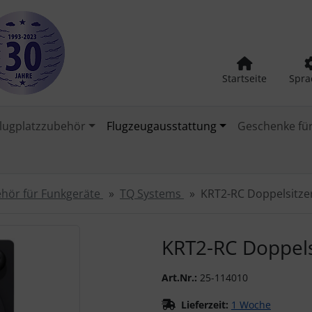
Startseite
Spra
lugplatzzubehör
Flugzeugausstattung
Geschenke für
hör für Funkgeräte
TQ Systems
KRT2-RC Doppelsitzer
urück-" und "Vor-Button" nutzen, um zwischen den Bildern zu
KRT2-RC Doppels
Art.Nr.:
25-114010
Lieferzeit:
1 Woche