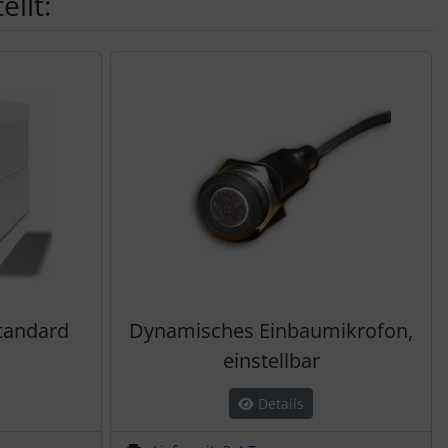
llt:
tandard
Dynamisches Einbaumikrofon,
einstellbar
Details