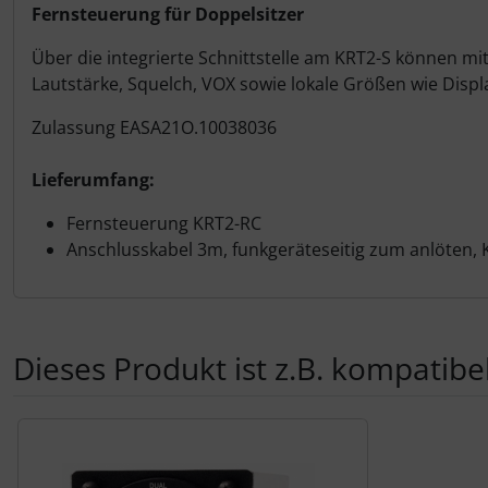
Personalisierte Produkte
Produktbeschreibung
Fernsteuerung für Doppelsitzer
Über die integrierte Schnittstelle am KRT2-S können mi
Schlüsselanhänger
Lautstärke, Squelch, VOX sowie lokale Größen wie Dis
Schmuck
Zulassung EASA21O.10038036
Taschen
Lieferumfang:
Fernsteuerung KRT2-RC
Thermikhüte
Anschlusskabel 3m, funkgeräteseitig zum anlöten, K
3D Reliefkarten
Dieses Produkt ist z.B. kompatibel
Es folgt ein Produktslider - navigieren Sie mit der Tab-Tas