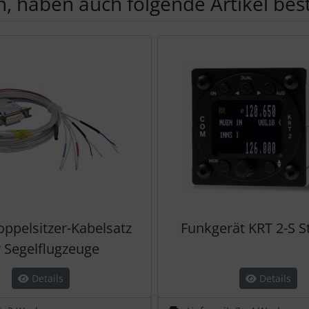
, haben auch folgende Artikel beste
te zu den einzelnen Artikeln.
ppelsitzer-Kabelsatz
Funkgerät KRT 2-S S
r Segelflugzeuge
Details
Details