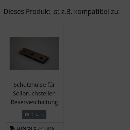
Schutztaschen Interieur
Dieses Produkt ist z.B. kompatibel zu:
Tapes und Tuning
Es folgt ein Produktslider - navigieren Sie mit der Tab-Tas
Transponder
Warn- und Schutzfolien
Sonstiges
Schutzhülse für
Sollbruchstellen
Reserveschaltung
Details
Lieferzeit:
3-4 Tage