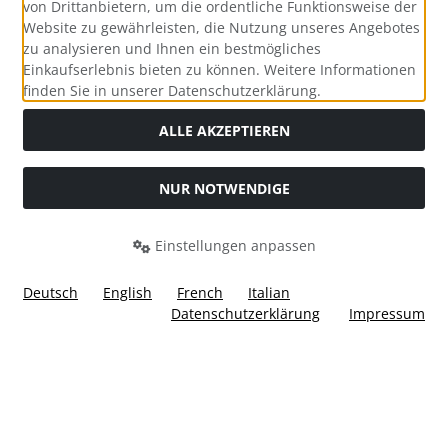
von Drittanbietern, um die ordentliche Funktionsweise der
Website zu gewährleisten, die Nutzung unseres Angebotes
zu analysieren und Ihnen ein bestmögliches
Einkaufserlebnis bieten zu können. Weitere Informationen
Social Media
finden Sie in unserer Datenschutzerklärung.
ALLE AKZEPTIEREN
NUR NOTWENDIGE
Widerrufsformular
Einstellungen anpassen
Deutsch
English
French
Italian
Datenschutzerklärung
Impressum
Alle Preise inkl. gesetzl. MwSt. zzgl.
Versandkosten
. Die
durchgestrichenen Preise entsprechen dem bisherigen Preis
bei Ülis Segelflugbedarf GmbH.