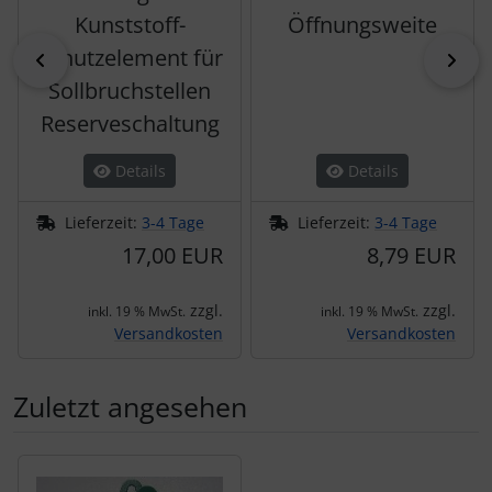
Kunststoff-
Öffnungsweite
Schutzelement für
zurück
vor
Sollbruchstellen
Reserveschaltung
Details
Details
Lieferzeit:
3-4 Tage
Lieferzeit:
3-4 Tage
17,00 EUR
8,79 EUR
zzgl.
zzgl.
inkl. 19 % MwSt.
inkl. 19 % MwSt.
Versandkosten
Versandkosten
Zuletzt angesehen
Es folgt ein Produktslider - navigieren Sie mit der Tab-Tas