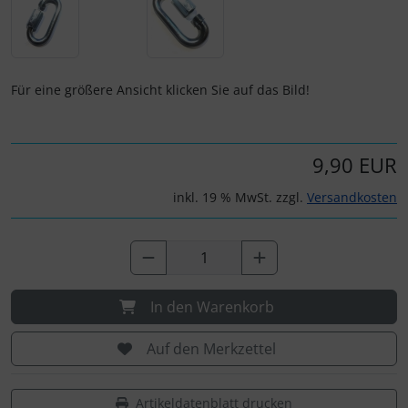
IMPACTFOAM
Personalisierte Produkte
Instrumente
Schlüsselanhänger
Für eine größere Ansicht klicken Sie auf das Bild!
Mückenputzer
Schmuck
Navigation
Taschen
9,90 EUR
Reifen, Schläuche und Co.
Thermikhüte
inkl. 19 % MwSt. zzgl.
Versandkosten
Sauerstoff, Gas und Feuer
3D Reliefkarten
Schläuche, Verbinder....
In den Warenkorb
Schrauben, Muttern & Co.
Auf den Merkzettel
Schutz und Pflege
Artikeldatenblatt drucken