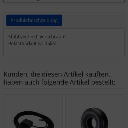
Schutztaschen Interieur
Tapes und Tuning
Produktbeschreibung
Transponder
Produktbeschreibung
Stahl verzinkt, verschraubt
Belastbarkeit ca. 45kN
Warn- und Schutzfolien
Sonstiges
Kunden, die diesen Artikel kauften,
haben auch folgende Artikel bestellt:
Es folgt ein Produktslider - navigieren Sie mit der Tab-Tas