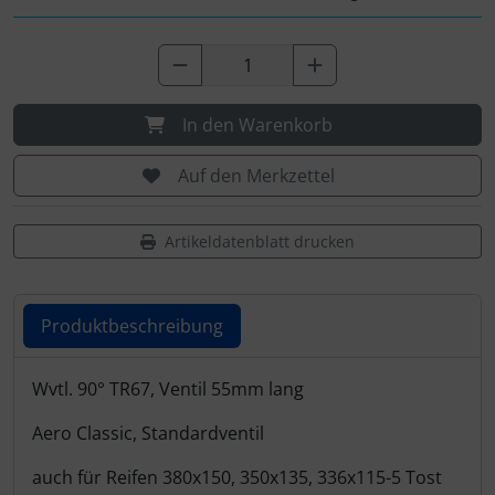
In den Warenkorb
Auf den Merkzettel
Artikeldatenblatt drucken
Produktbeschreibung
Produktbeschreibung
Wvtl. 90° TR67, Ventil 55mm lang
Aero Classic, Standardventil
auch für Reifen 380x150, 350x135, 336x115-5 Tost