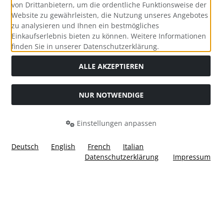
von Drittanbietern, um die ordentliche Funktionsweise der
Website zu gewährleisten, die Nutzung unseres Angebotes
zu analysieren und Ihnen ein bestmögliches
Einkaufserlebnis bieten zu können. Weitere Informationen
Social Media
finden Sie in unserer Datenschutzerklärung.
ALLE AKZEPTIEREN
NUR NOTWENDIGE
Widerrufsformular
Einstellungen anpassen
Deutsch
English
French
Italian
Datenschutzerklärung
Impressum
Alle Preise inkl. gesetzl. MwSt. zzgl.
Versandkosten
. Die
durchgestrichenen Preise entsprechen dem bisherigen Preis
bei Ülis Segelflugbedarf GmbH.