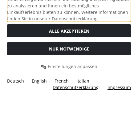
zu analysieren und Ihnen ein bestmögliches
Einkaufserlebnis bieten zu können. Weitere Informationen
Social Media
finden Sie in unserer Datenschutzerklärung.
ALLE AKZEPTIEREN
NUR NOTWENDIGE
Widerrufsformular
Einstellungen anpassen
Deutsch
English
French
Italian
Datenschutzerklärung
Impressum
Alle Preise inkl. gesetzl. MwSt. zzgl.
Versandkosten
. Die
durchgestrichenen Preise entsprechen dem bisherigen Preis
bei Ülis Segelflugbedarf GmbH.
Ülis Segelflugbedarf GmbH © 2026 | Template © 2026 by Karl