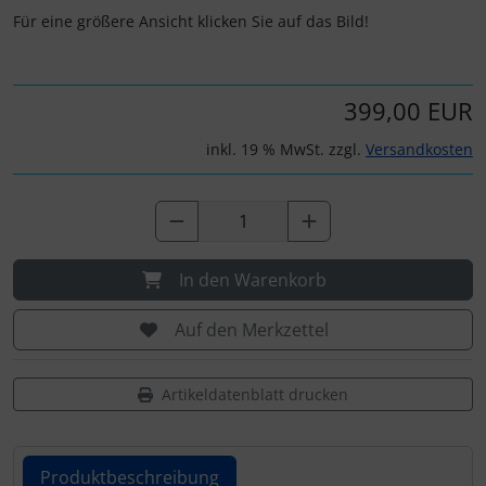
Personalisierte Produkte
Für eine größere Ansicht klicken Sie auf das Bild!
Schlüsselanhänger
399,00 EUR
Schmuck
inkl. 19 % MwSt. zzgl.
Versandkosten
Taschen
Thermikhüte
In den Warenkorb
3D Reliefkarten
Auf den Merkzettel
Artikeldatenblatt drucken
Produktbeschreibung