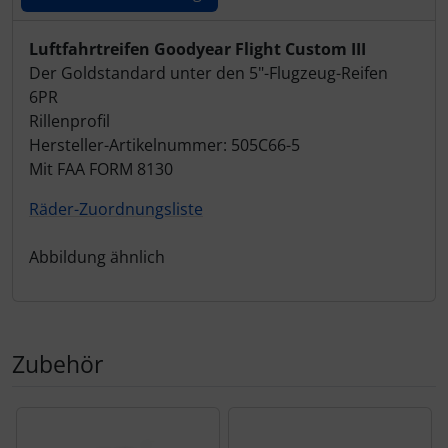
Produktbeschreibung
Luftfahrtreifen Goodyear Flight Custom III
Der Goldstandard unter den 5"-Flugzeug-Reifen
6PR
Rillenprofil
Hersteller-Artikelnummer: 505C66-5
Mit FAA FORM 8130
Räder-Zuordnungsliste
Abbildung ähnlich
Zubehör
Es folgt ein Produktslider - navigieren Sie mit der Tab-Tas