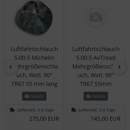
Luftfahrtschlauch
Luftfahrtschlauch
5.00-5 Michelin
5.00-5 AvTread
Mehrgrößenschla
Mehrgrößenschla
zurück
vor
uch, Wvtl. 90°
uch, Wvtl. 90°
TR67 55 mm lang
TR67 55mm
Details
Details
Lieferzeit:
3-4 Tage
Lieferzeit:
3-4 Tage
275,00 EUR
145,00 EUR