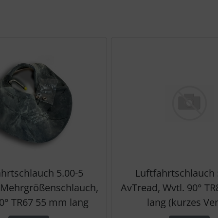
te zu den einzelnen Artikeln.
ahrtschlauch 5.00-5
Luftfahrtschlauch 
 Mehrgrößenschlauch,
AvTread, Wvtl. 90° 
90° TR67 55 mm lang
lang (kurzes Ven