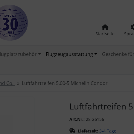
Startseite
Spra
lugplatzzubehör
Flugzeugausstattung
Geschenke für
und Co.
Luftfahrtreifen 5.00-5 Michelin Condor
urück-" und "Vor-Button" nutzen, um zwischen den Bildern zu
Luftfahrtreifen 
Art.Nr.:
28-26156
Lieferzeit:
3-4 Tage