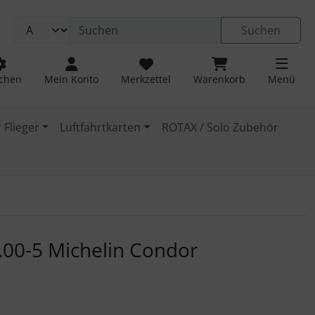
Suchen
chen
Mein Konto
Merkzettel
Warenkorb
Menü
 Flieger
Luftfahrtkarten
ROTAX / Solo Zubehör
 navigieren. Zum Vergrößern klicken Sie auf das Bild.
5.00-5 Michelin Condor