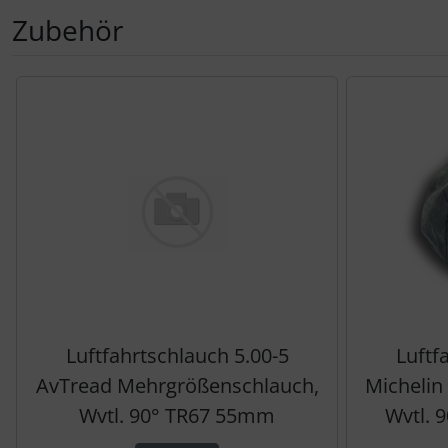
Zubehör
Es folgt ein Produktslider - navigieren Sie mit der Tab-Tas
Luftfahrtschlauch 5.00-5
Luftf
AvTread Mehrgrößenschlauch,
Michelin
Wvtl. 90° TR67 55mm
Wvtl. 