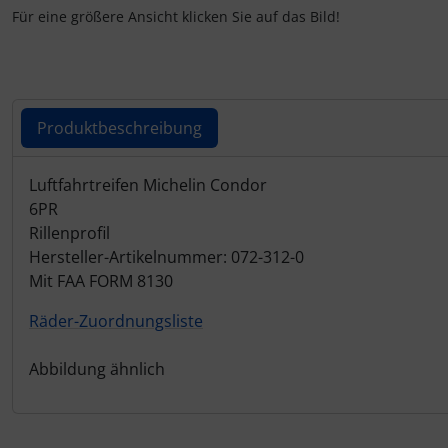
Personalisierte Produkte
Für eine größere Ansicht klicken Sie auf das Bild!
Schlüsselanhänger
Schmuck
Produktbeschreibung
Taschen
Produktbeschreibung
Luftfahrtreifen Michelin Condor
Thermikhüte
6PR
Rillenprofil
Hersteller-Artikelnummer: 072-312-0
3D Reliefkarten
Mit FAA FORM 8130
Räder-Zuordnungsliste
Abbildung ähnlich