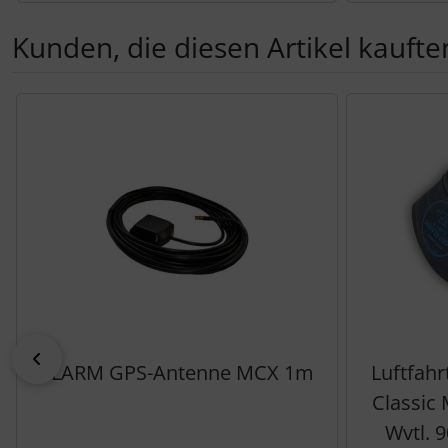
Kunden, die diesen Artikel kauften
Es folgt ein Produktslider - navigieren Sie mit der Tab-Tas
zurück
FLARM GPS-Antenne MCX 1m
Luftfahr
Classic
Wvtl. 