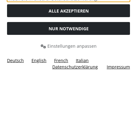
ALLE AKZEPTIEREN
NUR NOTWENDIGE
Widerrufsformular
Einstellungen anpassen
Deutsch
English
French
Italian
Datenschutzerklärung
Impressum
Alle Preise inkl. gesetzl. MwSt. zzgl.
Versandkosten
. Die
durchgestrichenen Preise entsprechen dem bisherigen Preis
bei Ülis Segelflugbedarf GmbH.
Ülis Segelflugbedarf GmbH © 2026 | Template © 2026 by Karl
i
alla eCommerce Shopsoftware © 2006 -2026