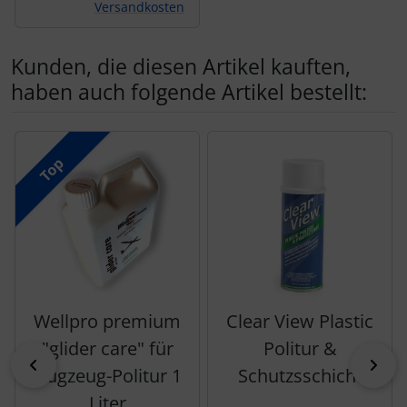
Versandkosten
Kunden, die diesen Artikel kauften,
haben auch folgende Artikel bestellt:
Es folgt ein Produktslider - navigieren Sie mit der Tab-Tas
Top
Wellpro premium
Clear View Plastic
"glider care" für
Politur &
zurück
vor
Flugzeug-Politur 1
Schutzsschicht
Liter