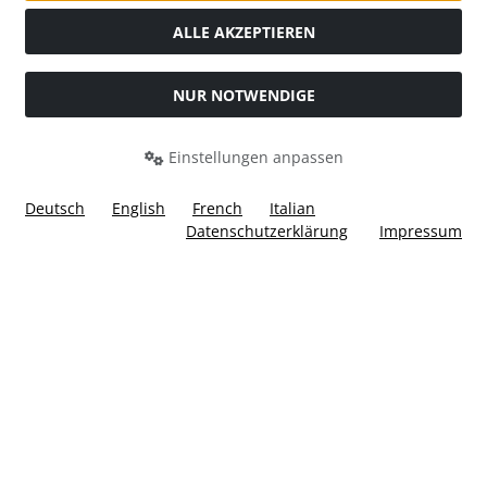
ALLE AKZEPTIEREN
NUR NOTWENDIGE
Widerrufsformular
Einstellungen anpassen
Deutsch
English
French
Italian
Datenschutzerklärung
Impressum
Alle Preise inkl. gesetzl. MwSt. zzgl.
Versandkosten
. Die
durchgestrichenen Preise entsprechen dem bisherigen Preis
bei Ülis Segelflugbedarf GmbH.
Ülis Segelflugbedarf GmbH © 2026 | Template © 2026 by Karl
i
alla eCommerce Shopsoftware © 2006 -2026