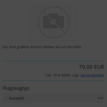
Wenn mehr als ein Produktbild exitiert, können Sie die "Z
Fallschirmspringer
Zubehör und Ersatzteile für Instrumente
Fliegerkarten
IMPACTFOAM
Fliegerspiele
Kniebretter
Fliegeruhren
Literatur / Bücher
Für Pilotenkinder
Südfrankreich-Zubehör
Für eine größere Ansicht klicken Sie auf das Bild!
Geschenk-Boutique
Thermikhüte
79,00 EUR
Gutscheine
Ver- und Entsorgung
inkl. 19 % MwSt. zzgl.
Versandkosten
Kalender
Warm und Kalt
Flugzeugtyp
Magnetflugzeuge
Sonstiges