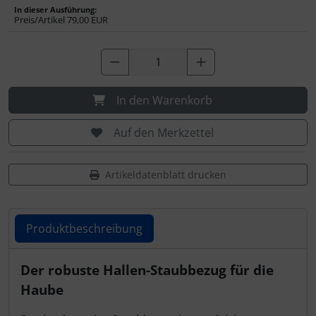
Personalisierte Produkte
In dieser Ausführung:
Preis/Artikel
79,00 EUR
Schlüsselanhänger
Schmuck
In den Warenkorb
Taschen
Auf den Merkzettel
Thermikhüte
Artikeldatenblatt drucken
3D Reliefkarten
Produktbeschreibung
Produktbeschreibung
Der robuste Hallen-Staubbezug für die
Haube