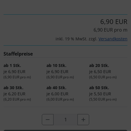
Personalisierte Produkte
Schlüsselanhänger
6,90 EUR
6,90 EUR pro m
Schmuck
inkl. 19 % MwSt. zzgl.
Versandkosten
Taschen
Staffelpreise
Thermikhüte
ab 1 Stk.
ab 10 Stk.
ab 20 Stk.
je 6,90 EUR
je 6,90 EUR
je 6,50 EUR
3D Reliefkarten
(6,90 EUR pro m)
(6,90 EUR pro m)
(6,50 EUR pro m)
ab 30 Stk.
ab 40 Stk.
ab 50 Stk.
je 6,20 EUR
je 6,00 EUR
je 5,50 EUR
(6,20 EUR pro m)
(6,00 EUR pro m)
(5,50 EUR pro m)