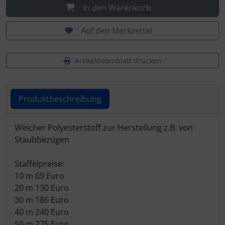
In den Warenkorb
Auf den Merkzettel
Artikeldatenblatt drucken
Produktbeschreibung
Produktbeschreibung
Weicher Polyesterstoff zur Herstellung z.B. von
Staubbezügen
Staffelpreise:
10 m 69 Euro
20 m 130 Euro
30 m 186 Euro
40 m 240 Euro
50 m 275 Euro