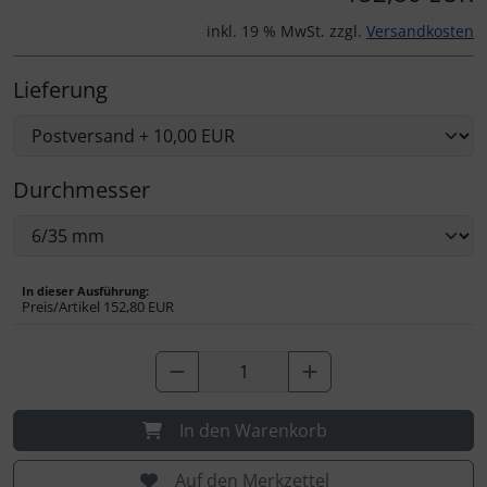
Personalisierte Produkte
inkl. 19 % MwSt. zzgl.
Versandkosten
Schlüsselanhänger
Lieferung
Schmuck
Taschen
Durchmesser
Thermikhüte
3D Reliefkarten
In dieser Ausführung:
Preis/Artikel
152,80 EUR
In den Warenkorb
Auf den Merkzettel