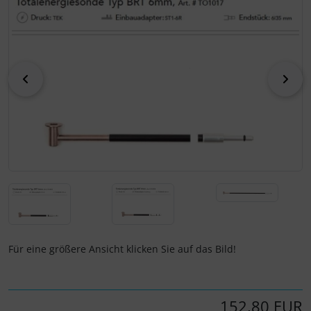
Fallschirmspringer
Zubehör und Ersatzteile für Instrumente
Fliegerkarten
IMPACTFOAM
Fliegerspiele
Kniebretter
zurück
vor
Fliegeruhren
Literatur / Bücher
Für Pilotenkinder
Südfrankreich-Zubehör
Geschenk-Boutique
Thermikhüte
Gutscheine
Ver- und Entsorgung
Kalender
Warm und Kalt
Für eine größere Ansicht klicken Sie auf das Bild!
Magnetflugzeuge
Sonstiges
152,80 EUR