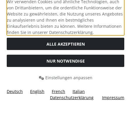
Wir verwenden Cookies und ähnliche Technologien, auch
von Drittanbietern, um die ordentliche Funktionsweise der
Website zu gewährleisten, die Nutzung unseres Angebotes
zu analysieren und Ihnen ein bestmögliches
Einkaufserlebnis bieten zu können. Weitere Informationen
Social Media
finden Sie in unserer Datenschutzerklärung.
ALLE AKZEPTIEREN
NUR NOTWENDIGE
Widerrufsformular
Einstellungen anpassen
Deutsch
English
French
Italian
Datenschutzerklärung
Impressum
Alle Preise inkl. gesetzl. MwSt. zzgl.
Versandkosten
. Die
durchgestrichenen Preise entsprechen dem bisherigen Preis
bei Ülis Segelflugbedarf GmbH.