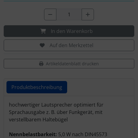
In den Warenkorb
Auf den Merkzettel
Artikeldatenblatt drucken
Produktbeschreibung
Produktbeschreibung
hochwertiger Lautsprecher optimiert für
Sprachausgabe z. B. über Funkgerät, mit
verstellbarem Haltebügel
Nennbelastbarkeit:
5,0 W nach DIN45573