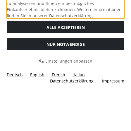
zu analysieren und Ihnen ein bestmögliches
Einkaufserlebnis bieten zu können. Weitere Informationen
Social Media
finden Sie in unserer Datenschutzerklärung.
ALLE AKZEPTIEREN
NUR NOTWENDIGE
Widerrufsformular
Einstellungen anpassen
Deutsch
English
French
Italian
Datenschutzerklärung
Impressum
Alle Preise inkl. gesetzl. MwSt. zzgl.
Versandkosten
. Die
durchgestrichenen Preise entsprechen dem bisherigen Preis
bei Ülis Segelflugbedarf GmbH.
Ülis Segelflugbedarf GmbH © 2026 | Template © 2026 by Karl