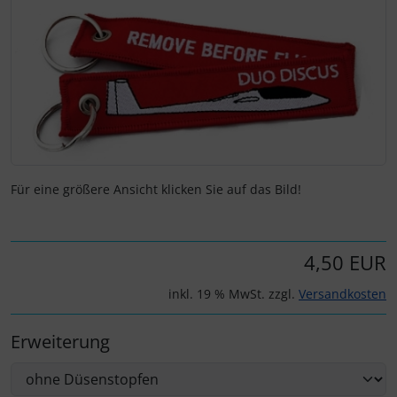
Wenn mehr als ein Produktbild exitiert, können Sie die "Z
Fallschirmspringer
Zubehör und Ersatzteile für Instrumente
Fliegerkarten
IMPACTFOAM
Fliegerspiele
Kniebretter
Fliegeruhren
Literatur / Bücher
Für Pilotenkinder
Südfrankreich-Zubehör
Für eine größere Ansicht klicken Sie auf das Bild!
Geschenk-Boutique
Thermikhüte
4,50 EUR
Gutscheine
Ver- und Entsorgung
inkl. 19 % MwSt. zzgl.
Versandkosten
Kalender
Warm und Kalt
Erweiterung
Magnetflugzeuge
Sonstiges