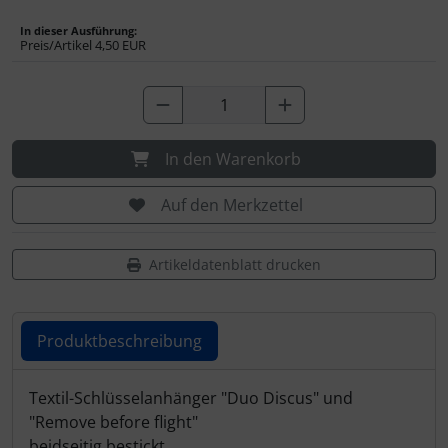
Personalisierte Produkte
In dieser Ausführung:
Preis/Artikel
4,50 EUR
Schlüsselanhänger
Schmuck
Taschen
In den Warenkorb
Auf den Merkzettel
Thermikhüte
3D Reliefkarten
Artikeldatenblatt drucken
Produktbeschreibung
Produktbeschreibung
Textil-Schlüsselanhänger "Duo Discus" und
"Remove before flight"
beidseitig bestickt