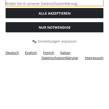
Social Media
finden Sie in unserer Datenschutzerklärung.
ALLE AKZEPTIEREN
NUR NOTWENDIGE
Widerrufsformular
Einstellungen anpassen
Deutsch
English
French
Italian
Datenschutzerklärung
Impressum
Alle Preise inkl. gesetzl. MwSt. zzgl.
Versandkosten
. Die
durchgestrichenen Preise entsprechen dem bisherigen Preis
bei Ülis Segelflugbedarf GmbH.
Ülis Segelflugbedarf GmbH © 2026 | Template © 2026 by Karl
i
alla eCommerce Shopsoftware © 2006 -2026