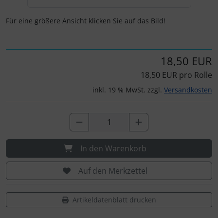
Personalisierte Produkte
Für eine größere Ansicht klicken Sie auf das Bild!
Schlüsselanhänger
Schmuck
18,50 EUR
18,50 EUR pro Rolle
Taschen
inkl. 19 % MwSt. zzgl.
Versandkosten
Thermikhüte
3D Reliefkarten
In den Warenkorb
Auf den Merkzettel
Artikeldatenblatt drucken