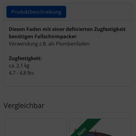
Produktbeschreibung
Produktbeschreibung
Diesen Faden mit einer definierten Zugfestigkeit
benötigen Fallschirmpacker
Verwendung z.B. als Plombenfaden
Zugfestigkeit:
ca. 2,1 kg
4,7 - 4,8 lbs
Vergleichbar
Es folgt ein Produktslider - navigieren Sie mit der Tab-Tas
Neu