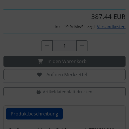
Personalisierte Produkte
387,44 EUR
Schlüsselanhänger
inkl. 19 % MwSt. zzgl.
Versandkosten
Schmuck
Taschen
Thermikhüte
In den Warenkorb
3D Reliefkarten
Auf den Merkzettel
Artikeldatenblatt drucken
Produktbeschreibung