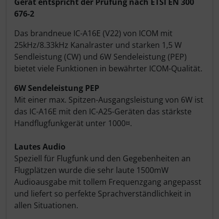
Produktbeschreibung
Gerät entspricht der Prüfung nach ETSI EN 300
676-2
Das brandneue IC-A16E (V22) von ICOM mit
25kHz/8.33kHz Kanalraster und starken 1,5 W
Sendleistung (CW) und 6W Sendeleistung (PEP)
bietet viele Funktionen in bewährter ICOM-Qualität.
6W Sendeleistung PEP
Mit einer max. Spitzen-Ausgangsleistung von 6W ist
das IC-A16E mit den IC-A25-Geräten das stärkste
Handflugfunkgerät unter 1000¤.
Lautes Audio
Speziell für Flugfunk und den Gegebenheiten an
Flugplätzen wurde die sehr laute 1500mW
Audioausgabe mit tollem Frequenzgang angepasst
und liefert so perfekte Sprachverständlichkeit in
allen Situationen.