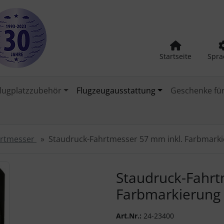
Startseite
Spra
lugplatzzubehör
Flugzeugausstattung
Geschenke für
hrtmesser
Staudruck-Fahrtmesser 57 mm inkl. Farbmark
urück-" und "Vor-Button" nutzen, um zwischen den Bildern zu
Staudruck-Fahrt
Farbmarkierung
Art.Nr.:
24-23400