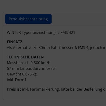
Personalisierte Produkte
Schlüsselanhänger
Produktbeschreibung
Schmuck
Produktbeschreibung
WINTER Typenbezeichnung: 7 FMS 421
Taschen
EINSATZ
Als Alternative zu 80mm-Fahrtmesser 6 FMS 4, jedoch 
Thermikhüte
TECHNISCHE DATEN
3D Reliefkarten
Messbereich 0-300 km/h
57 mm Einbaudurchmesser
Gewicht 0,075 kg
inkl. Form1
Preis ist inkl. Farbmarkierung, bitte bei der Bestellung