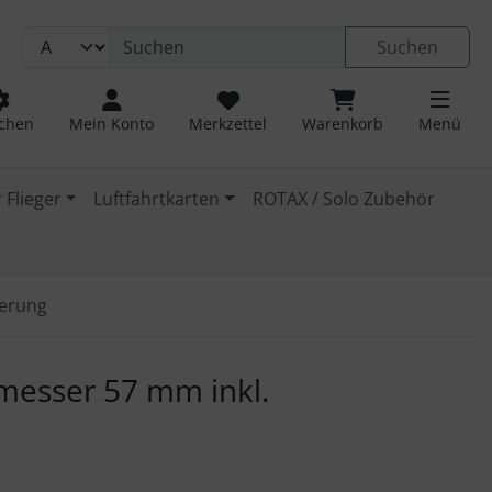
Suchen
chen
Mein Konto
Merkzettel
Warenkorb
Menü
 Flieger
Luftfahrtkarten
ROTAX / Solo Zubehör
ierung
 navigieren. Zum Vergrößern klicken Sie auf das Bild.
messer 57 mm inkl.