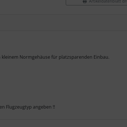
Artikeldatenblatt d
in kleinem Normgehäuse für platzsparenden Einbau.
 den Flugzeugtyp angeben !!