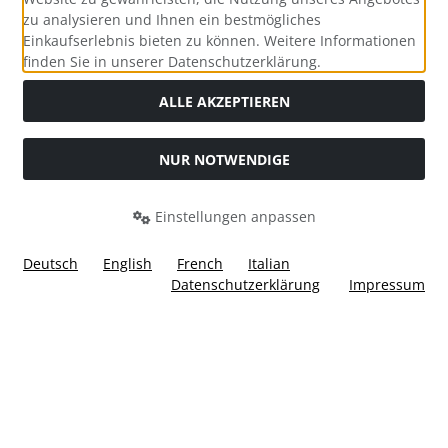
zu analysieren und Ihnen ein bestmögliches
Einkaufserlebnis bieten zu können. Weitere Informationen
Social Media
finden Sie in unserer Datenschutzerklärung.
ALLE AKZEPTIEREN
NUR NOTWENDIGE
Widerrufsformular
Einstellungen anpassen
Deutsch
English
French
Italian
Datenschutzerklärung
Impressum
Alle Preise inkl. gesetzl. MwSt. zzgl.
Versandkosten
. Die
durchgestrichenen Preise entsprechen dem bisherigen Preis
bei Ülis Segelflugbedarf GmbH.
Ülis Segelflugbedarf GmbH © 2026 | Template © 2026 by Karl