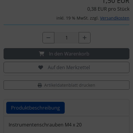
1,50 EUR
Personalisierte Produkte
0,38 EUR pro Stück
Schlüsselanhänger
inkl. 19 % MwSt. zzgl.
Versandkosten
Schmuck
Taschen
In den Warenkorb
Thermikhüte
Auf den Merkzettel
3D Reliefkarten
Artikeldatenblatt drucken
Produktbeschreibung
Produktbeschreibung
Instrumentenschrauben M4 x 20