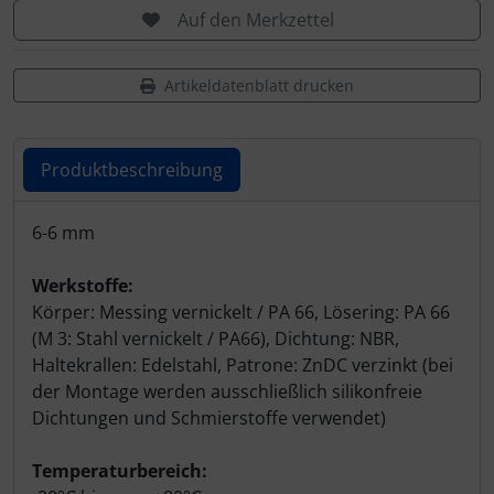
Personalisierte Produkte
Auf den Merkzettel
Schlüsselanhänger
Artikeldatenblatt drucken
Schmuck
Produktbeschreibung
Taschen
Produktbeschreibung
Thermikhüte
6-6 mm
3D Reliefkarten
Werkstoffe:
Körper: Messing vernickelt / PA 66, Lösering: PA 66
(M 3: Stahl vernickelt / PA66), Dichtung: NBR,
Haltekrallen: Edelstahl, Patrone: ZnDC verzinkt (bei
der Montage werden ausschließlich silikonfreie
Dichtungen und Schmierstoffe verwendet)
Temperaturbereich: