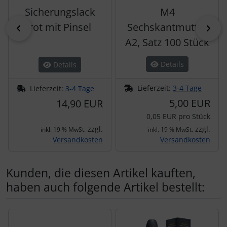
Sicherungslack
M4
rot mit Pinsel
Sechskantmutter
zurück
vor
A2, Satz 100 Stück
Details
Details
Lieferzeit:
3-4 Tage
Lieferzeit:
3-4 Tage
5,00 EUR
14,90 EUR
0,05 EUR pro Stück
zzgl.
zzgl.
inkl. 19 % MwSt.
inkl. 19 % MwSt.
Versandkosten
Versandkosten
Kunden, die diesen Artikel kauften,
haben auch folgende Artikel bestellt:
Es folgt ein Produktslider - navigieren Sie mit der Tab-Tas