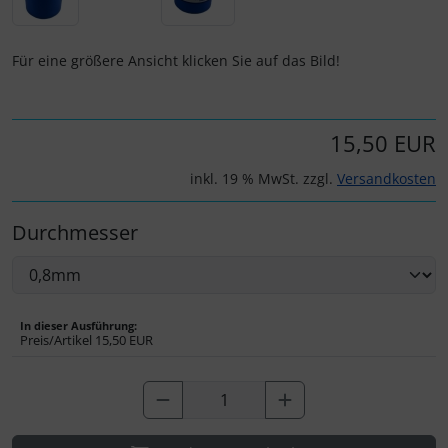
Personalisierte Produkte
Schlüsselanhänger
Für eine größere Ansicht klicken Sie auf das Bild!
Schmuck
15,50 EUR
Taschen
inkl. 19 % MwSt. zzgl.
Versandkosten
Thermikhüte
Durchmesser
3D Reliefkarten
In dieser Ausführung:
Preis/Artikel
15,50 EUR