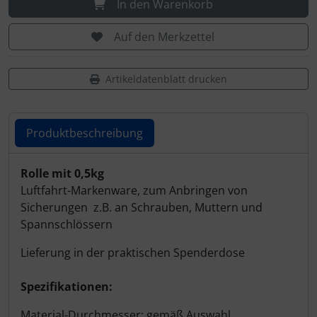
In den Warenkorb
Auf den Merkzettel
Artikeldatenblatt drucken
Produktbeschreibung
Produktbeschreibung
Rolle mit 0,5kg
Luftfahrt-Markenware, zum Anbringen von
Sicherungen z.B. an Schrauben, Muttern und
Spannschlössern
Lieferung in der praktischen Spenderdose
Spezifikationen:
Material-Durchmesser: gemäß Auswahl