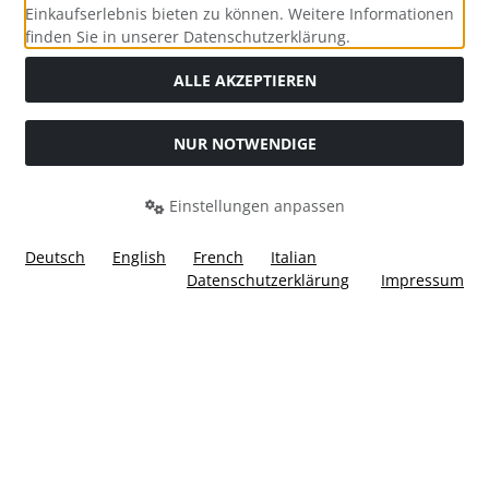
Einkaufserlebnis bieten zu können. Weitere Informationen
Social Media
finden Sie in unserer Datenschutzerklärung.
ALLE AKZEPTIEREN
NUR NOTWENDIGE
Widerrufsformular
Einstellungen anpassen
Deutsch
English
French
Italian
Datenschutzerklärung
Impressum
Alle Preise inkl. gesetzl. MwSt. zzgl.
Versandkosten
. Die
durchgestrichenen Preise entsprechen dem bisherigen Preis
bei Ülis Segelflugbedarf GmbH.
Ülis Segelflugbedarf GmbH © 2026 | Template © 2026 by Karl
i
alla eCommerce Shopsoftware © 2006 -2026