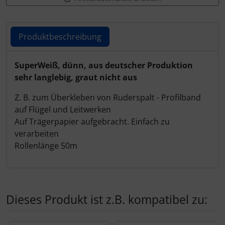
Produktbeschreibung
Produktbeschreibung
SuperWeiß, dünn, aus deutscher Produktion
sehr langlebig, graut nicht aus
Z. B. zum Überkleben von Ruderspalt - Profilband
auf Flügel und Leitwerken
Auf Trägerpapier aufgebracht. Einfach zu
verarbeiten
Rollenlänge 50m
Dieses Produkt ist z.B. kompatibel zu:
Es folgt ein Produktslider - navigieren Sie mit der Tab-Tas