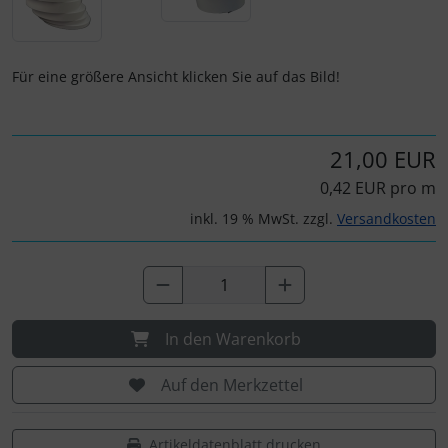
Personalisierte Produkte
Schlüsselanhänger
Für eine größere Ansicht klicken Sie auf das Bild!
Schmuck
21,00 EUR
Taschen
0,42 EUR pro m
Thermikhüte
inkl. 19 % MwSt. zzgl.
Versandkosten
3D Reliefkarten
In den Warenkorb
Auf den Merkzettel
Artikeldatenblatt drucken