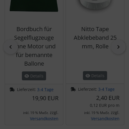
Bordbuch für
Nitto Tape
Segelflugzeuge
Abklebeband 25
ohne Motor und
mm, Rolle
zurück
vor
für bemannte
Ballone
Details
Details
Lieferzeit:
3-4 Tage
Lieferzeit:
3-4 Tage
2,40 EUR
19,90 EUR
0,12 EUR pro m
zzgl.
zzgl.
inkl. 19 % MwSt.
inkl. 19 % MwSt.
Versandkosten
Versandkosten