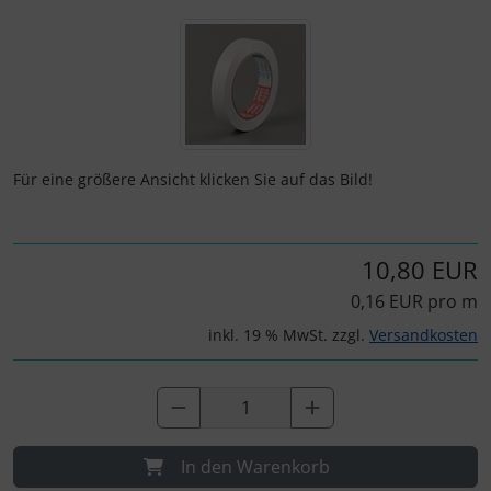
Wenn mehr als ein Produktbild exitiert, können Sie die "Z
Fallschirmspringer
Zubehör und Ersatzteile für Instrumente
Fliegerkarten
IMPACTFOAM
Fliegerspiele
Kniebretter
Fliegeruhren
Literatur / Bücher
Für eine größere Ansicht klicken Sie auf das Bild!
Für Pilotenkinder
Südfrankreich-Zubehör
10,80 EUR
Geschenk-Boutique
Thermikhüte
0,16 EUR pro m
Gutscheine
Ver- und Entsorgung
inkl. 19 % MwSt. zzgl.
Versandkosten
Kalender
Warm und Kalt
Magnetflugzeuge
Sonstiges
In den Warenkorb