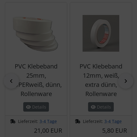
Es folgt ein Produktslider - navigieren Sie mit der Tab-Tas
PVC Klebeband
PVC Klebeband
25mm,
12mm, weiß,
zurück
vor
SUPERweiß, dünn,
extra dünn,
Rollenware
Rollenware
Details
Details
Lieferzeit:
3-4 Tage
Lieferzeit:
3-4 Tage
21,00 EUR
5,80 EUR