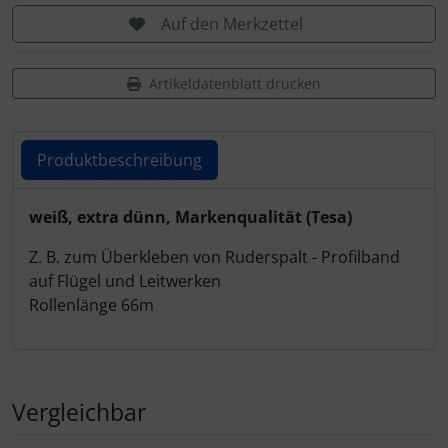
Personalisierte Produkte
Auf den Merkzettel
Schlüsselanhänger
Artikeldatenblatt drucken
Schmuck
Taschen
Produktbeschreibung
Thermikhüte
Produktbeschreibung
weiß, extra dünn, Markenqualität (Tesa)
Z. B. zum Überkleben von Ruderspalt - Profilband
3D Reliefkarten
auf Flügel und Leitwerken
Rollenlänge 66m
Vergleichbar