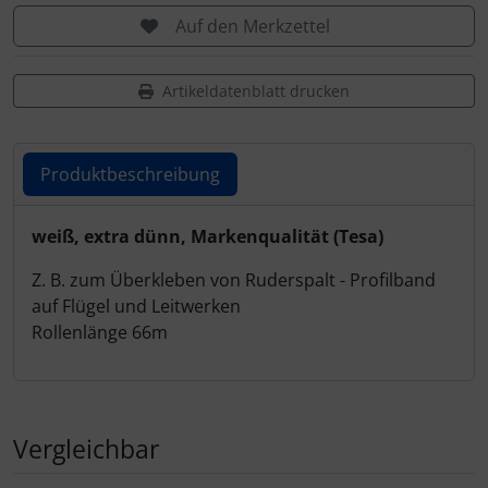
Personalisierte Produkte
Auf den Merkzettel
Schlüsselanhänger
Artikeldatenblatt drucken
Schmuck
Taschen
Produktbeschreibung
Thermikhüte
Produktbeschreibung
weiß, extra dünn, Markenqualität (Tesa)
Z. B. zum Überkleben von Ruderspalt - Profilband
3D Reliefkarten
auf Flügel und Leitwerken
Rollenlänge 66m
Vergleichbar