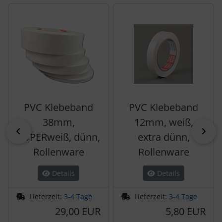
Es folgt ein Produktslider - navigieren Sie mit der Tab-Tas
PVC Klebeband
PVC Klebeband
38mm,
12mm, weiß,
zurück
vor
SUPERweiß, dünn,
extra dünn,
Rollenware
Rollenware
Details
Details
Lieferzeit:
3-4 Tage
Lieferzeit:
3-4 Tage
29,00 EUR
5,80 EUR