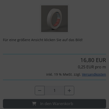
Wenn mehr als ein Produktbild exitiert, können Sie die "Z
Fallschirmspringer
Zubehör und Ersatzteile für Instrumente
Fliegerkarten
IMPACTFOAM
Fliegerspiele
Kniebretter
Fliegeruhren
Literatur / Bücher
Für eine größere Ansicht klicken Sie auf das Bild!
Für Pilotenkinder
Südfrankreich-Zubehör
16,80 EUR
Geschenk-Boutique
Thermikhüte
0,25 EUR pro m
Gutscheine
Ver- und Entsorgung
inkl. 19 % MwSt. zzgl.
Versandkosten
Kalender
Warm und Kalt
Magnetflugzeuge
Sonstiges
In den Warenkorb