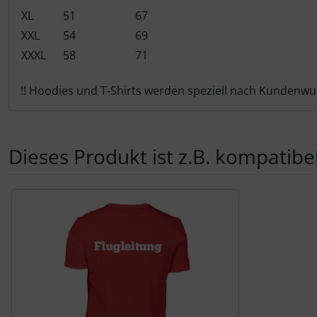
Schutztaschen Interieur
XL
51
67
XXL
54
69
Tapes und Tuning
XXXL
58
71
Transponder
!! Hoodies und T-Shirts werden speziell nach Kundenw
Warn- und Schutzfolien
Dieses Produkt ist z.B. kompatibel
Sonstiges
Es folgt ein Produktslider - navigieren Sie mit der Tab-Tas