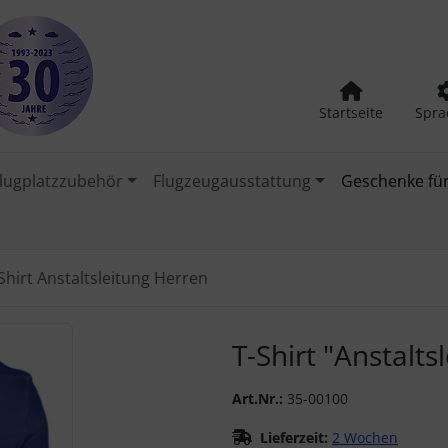
Startseite
Spra
lugplatzzubehör
Flugzeugausstattung
Geschenke für
Shirt Anstaltsleitung Herren
urück-" und "Vor-Button" nutzen, um zwischen den Bildern zu
T-Shirt "Anstalts
Art.Nr.:
35-00100
Lieferzeit:
2 Wochen