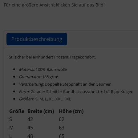
IMPACTFOAM
Für eine größere Ansicht klicken Sie auf das Bild!
Instrumente
Mückenputzer
Produktbeschreibung
Navigation
Produktbeschreibung
Stilsicher bei einhundert Prozent Tragekomfort.
Reifen, Schläuche und Co.
Material:
100% Baumwolle
Grammatur:
185 g/m²
Sauerstoff, Gas und Feuer
Verarbeitung:
Doppelte Steppnaht an den Säumen
Form:
Gerader Schnitt + Rundhalsausschnitt + 1x1 Ripp-Kragen
Schläuche, Verbinder....
Größen:
S, M, L, XL, XXL, 3XL
Größe
Breite (cm)
Höhe (cm)
Schrauben, Muttern & Co.
S
42
62
Schutz und Pflege
M
45
63
L
48
65