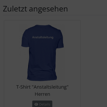
Zuletzt angesehen
Es folgt ein Produktslider - navigieren Sie mit der Tab-Tas
T-Shirt "Anstaltsleitung"
Herren
Details