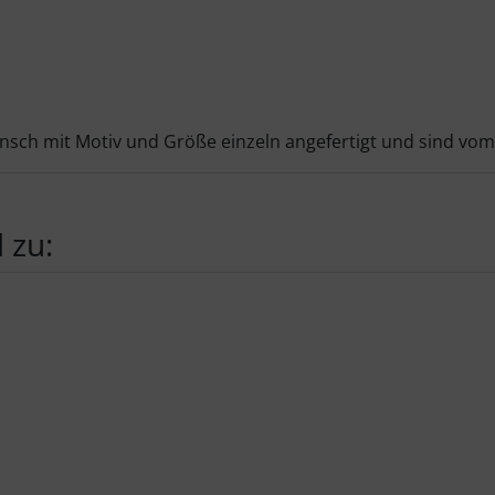
unsch mit Motiv und Größe einzeln angefertigt und sind vo
 zu:
te zu den einzelnen Artikeln.