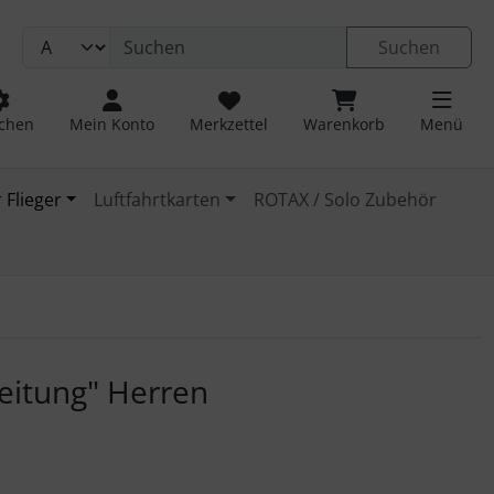
Suchen
chen
Mein Konto
Merkzettel
Warenkorb
Menü
 Flieger
Luftfahrtkarten
ROTAX / Solo Zubehör
 navigieren. Zum Vergrößern klicken Sie auf das Bild.
leitung" Herren