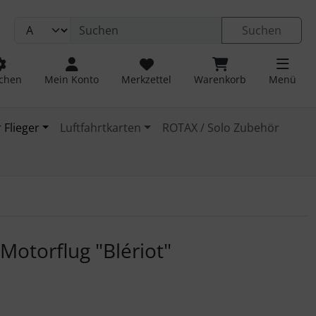
Suchen
chen
Mein Konto
Merkzettel
Warenkorb
Menü
 Flieger
Luftfahrtkarten
ROTAX / Solo Zubehör
 navigieren. Zum Vergrößern klicken Sie auf das Bild.
Motorflug "Blériot"