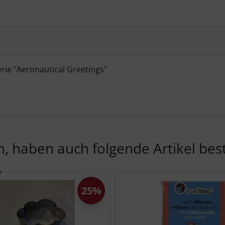
rie "Aeronautical Greetings"
, haben auch folgende Artikel beste
te zu den einzelnen Artikeln.
25%