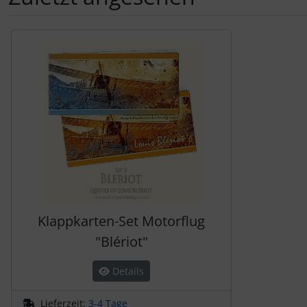
Es folgt ein Produktslider - navigieren Sie mit der Tab-Tas
Klappkarten-Set Motorflug
"Blériot"
Details
Lieferzeit:
3-4 Tage