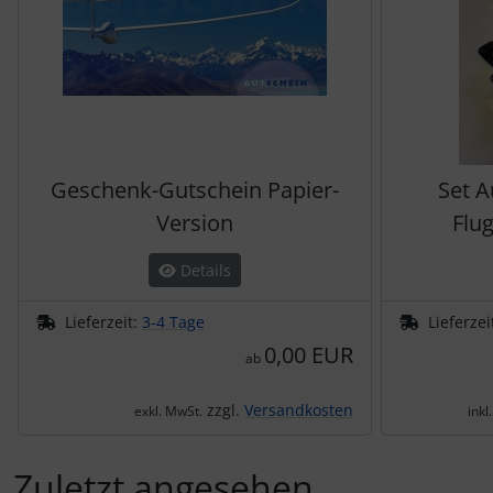
Schutztaschen Interieur
Tapes und Tuning
Transponder
Warn- und Schutzfolien
Geschenk-Gutschein Papier-
Set 
Version
Flu
Sonstiges
Details
Lieferzeit:
3-4 Tage
Lieferzei
0,00 EUR
ab
zzgl.
Versandkosten
exkl. MwSt.
inkl
Zuletzt angesehen