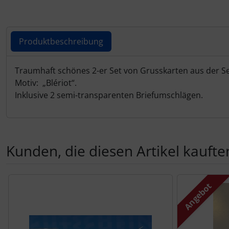
IMPACTFOAM
Instrumente
Produktbeschreibung
Mückenputzer
Produktbeschreibung
Traumhaft schönes 2-er Set von Grusskarten aus der Se
Navigation
Motiv:
„Blériot“.
Inklusive 2 semi-transparenten Briefumschlägen.
Reifen, Schläuche und Co.
Sauerstoff, Gas und Feuer
Kunden, die diesen Artikel kauften
Schläuche, Verbinder....
Es folgt ein Produktslider - navigieren Sie mit der Tab-Tas
Schrauben, Muttern & Co.
Angebot
Schutz und Pflege