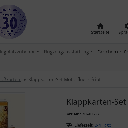
Startseite
Spra
lugplatzzubehör
Flugzeugausstattung
Geschenke für
rußkarten
Klappkarten-Set Motorflug Blériot
urück-" und "Vor-Button" nutzen, um zwischen den Bildern zu
Klappkarten-Set 
Art.Nr.:
30-40697
Lieferzeit:
3-4 Tage