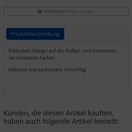
Schutztaschen Interieur
Artikeldatenblatt drucken
Tapes und Tuning
Produktbeschreibung
Transponder
Warn- und Schutzfolien
Produktbeschreibung
Exklusives Design auf der Außen- und Innenseite,
verschiedene Farben
Sonstiges
Inklusive transparentem Umschlag
Kunden, die diesen Artikel kauften,
haben auch folgende Artikel bestellt: