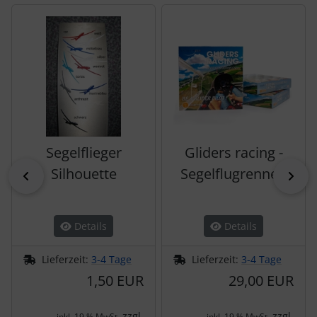
Es folgt ein Produktslider - navigieren Sie mit der Tab-Tas
Segelflieger
Gliders racing -
Silhouette
Segelflugrennen
zurück
vor
Details
Details
Lieferzeit:
3-4 Tage
Lieferzeit:
3-4 Tage
1,50 EUR
29,00 EUR
zzgl.
zzgl.
inkl. 19 % MwSt.
inkl. 19 % MwSt.