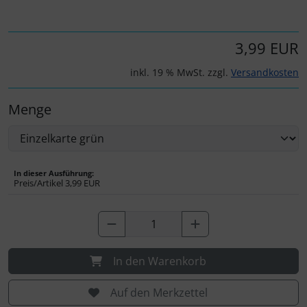
IMPACTFOAM
Instrumente
3,99 EUR
Mückenputzer
inkl. 19 % MwSt. zzgl.
Versandkosten
Navigation
Menge
Reifen, Schläuche und Co.
In dieser Ausführung:
Sauerstoff, Gas und Feuer
Preis/Artikel
3,99 EUR
Schläuche, Verbinder....
Schrauben, Muttern & Co.
In den Warenkorb
Schutz und Pflege
Auf den Merkzettel