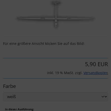
Elektrik, Kabel und Co.
Fallschirmspringer
Zubehör und Ersatzteile für Instrumente
IMPACTFOAM
ELT, Notsender
Kniebretter
Fallschirme
Literatur / Bücher
Für eine größere Ansicht klicken Sie auf das Bild!
FLARM® und ADS-B
Südfrankreich-Zubehör
Flügelsporne- und -Rädchen
Thermikhüte
5,90 EUR
inkl. 19 % MwSt. zzgl.
Versandkosten
Funkgeräte
Ver- und Entsorgung
Farbe
Gurte
Warm und Kalt
Headsets, Kopfhörer
Sonstiges
In dieser Ausführung: