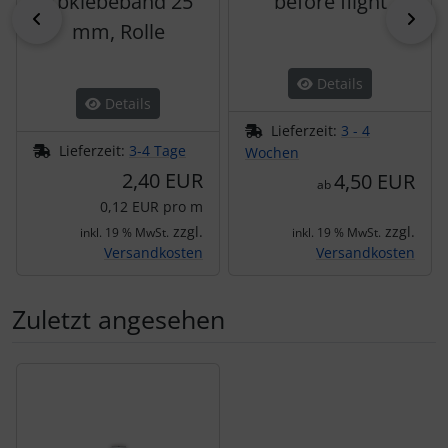
Abklebeband 25
before flight
zurück
vor
mm, Rolle
Details
Details
Lieferzeit:
3 - 4
Lieferzeit:
3-4 Tage
Wochen
2,40 EUR
4,50 EUR
ab
0,12 EUR pro m
zzgl.
zzgl.
inkl. 19 % MwSt.
inkl. 19 % MwSt.
Versandkosten
Versandkosten
Zuletzt angesehen
Es folgt ein Produktslider - navigieren Sie mit der Tab-Tas