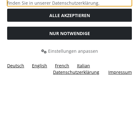
Social Media
finden Sie in unserer Datenschutzerklärung.
ALLE AKZEPTIEREN
NUR NOTWENDIGE
Widerrufsformular
Einstellungen anpassen
Deutsch
English
French
Italian
Datenschutzerklärung
Impressum
Alle Preise inkl. gesetzl. MwSt. zzgl.
Versandkosten
. Die
durchgestrichenen Preise entsprechen dem bisherigen Preis
bei Ülis Segelflugbedarf GmbH.
Ülis Segelflugbedarf GmbH © 2026 | Template © 2026 by Karl
i
alla eCommerce Shopsoftware © 2006 -2026