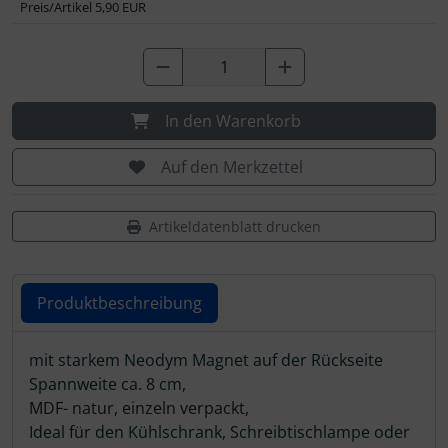
IMPACTFOAM
Preis/Artikel
5,90 EUR
Instrumente
Mückenputzer
In den Warenkorb
Navigation
Auf den Merkzettel
Reifen, Schläuche und Co.
Artikeldatenblatt drucken
Sauerstoff, Gas und Feuer
Produktbeschreibung
Schläuche, Verbinder....
Produktbeschreibung
mit starkem Neodym Magnet auf der Rückseite
Schrauben, Muttern & Co.
Spannweite ca. 8 cm,
MDF- natur, einzeln verpackt,
Schutz und Pflege
Ideal für den Kühlschrank, Schreibtischlampe oder