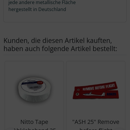
jede andere metallische Fläche
Schutztaschen Interieur
hergestellt in Deutschland
Tapes und Tuning
Transponder
Kunden, die diesen Artikel kauften,
haben auch folgende Artikel bestellt:
Warn- und Schutzfolien
Es folgt ein Produktslider - navigieren Sie mit der Tab-Tas
Sonstiges
Nitto Tape
"ASH 25" Remove