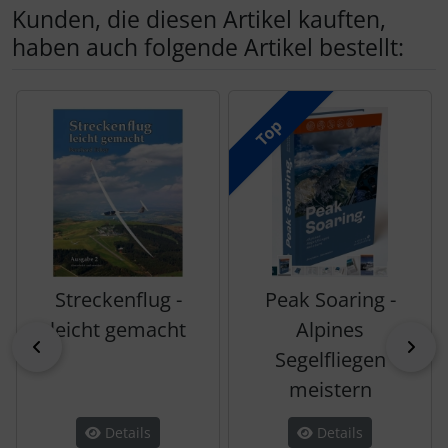
Kunden, die diesen Artikel kauften,
haben auch folgende Artikel bestellt:
Es folgt ein Produktslider - navigieren Sie mit der Tab-Tas
Top
Streckenflug -
Peak Soaring -
leicht gemacht
Alpines
zurück
vor
Segelfliegen
meistern
Details
Details