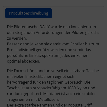
Schutztaschen Interieur
Produktbeschreibung
Tapes und Tuning
Produktbeschreibung
Die Pilotentasche
DAILY
wurde neu konzipiert um
Transponder
den steigenden Anforderungen der Piloten gerecht
zu werden.
Warn- und Schutzfolien
Besser denn je kann sie damit vom Schüler bis zum
Profi individuell genützt werden und somit das
Sonstiges
persönliche Einsatzspektrum jedes einzelnen
optimal abdecken.
Die Formschöne und universell einsetzbare Tasche
mit vielen Einsteckfächern eignet sich
hervorragend für den täglichen Gebrauch. Die
Tasche ist aus strapazierfähigem 1680 Nylon und
rundum gepolstert. Mit dabei ist auch ein stabiler
Trageriemen mit Metallösen.
Der extra starke Rahmen und der robuste Griff