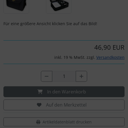
IMPACTFOAM
Instrumente
Für eine größere Ansicht klicken Sie auf das Bild!
Mückenputzer
Navigation
46,90 EUR
inkl. 19 % MwSt. zzgl.
Versandkosten
Reifen, Schläuche und Co.
Sauerstoff, Gas und Feuer
Schläuche, Verbinder....
In den Warenkorb
Schrauben, Muttern & Co.
Auf den Merkzettel
Schutz und Pflege
Artikeldatenblatt drucken