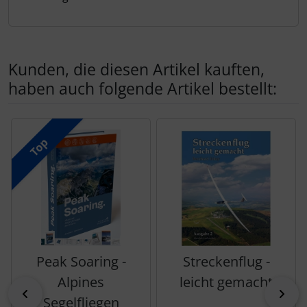
Schutztaschen Interieur
Tapes und Tuning
Kunden, die diesen Artikel kauften,
Transponder
haben auch folgende Artikel bestellt:
Warn- und Schutzfolien
Es folgt ein Produktslider - navigieren Sie mit der Tab-Tas
Top
Sonstiges
Peak Soaring -
Streckenflug -
Alpines
leicht gemacht
zurück
vor
Segelfliegen