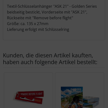
Schutztaschen Interieur
Produktbeschreibung
Textil-Schlüsselanhänger "ASK 21" - Golden Series
beidseitig bestickt, Vorderseite mit "ASK 21",
Tapes und Tuning
Rückseite mit "Remove before flight"
Größe: ca. 135 x 27mm
Transponder
Lieferung erfolgt mit Schlüsselring
Warn- und Schutzfolien
Sonstiges
Kunden, die diesen Artikel kauften,
haben auch folgende Artikel bestellt:
Es folgt ein Produktslider - navigieren Sie mit der Tab-Tas