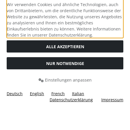
Wir verwenden Cookies und ähnliche Technologien, auch
von Drittanbietern, um die ordentliche Funktionsweise der
Website zu gewährleisten, die Nutzung unseres Angebotes
zu analysieren und Ihnen ein bestmögliches
Einkaufserlebnis bieten zu können. Weitere Informationen
Social Media
finden Sie in unserer Datenschutzerklärung.
ALLE AKZEPTIEREN
NUR NOTWENDIGE
Widerrufsformular
Einstellungen anpassen
Deutsch
English
French
Italian
Datenschutzerklärung
Impressum
Alle Preise inkl. gesetzl. MwSt. zzgl.
Versandkosten
. Die
durchgestrichenen Preise entsprechen dem bisherigen Preis