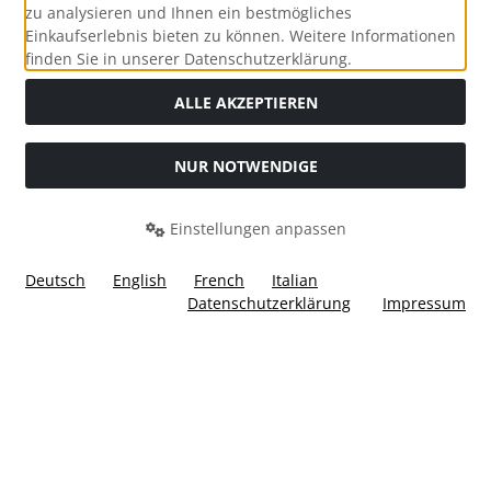
zu analysieren und Ihnen ein bestmögliches
Einkaufserlebnis bieten zu können. Weitere Informationen
Social Media
finden Sie in unserer Datenschutzerklärung.
ALLE AKZEPTIEREN
NUR NOTWENDIGE
Widerrufsformular
Einstellungen anpassen
Deutsch
English
French
Italian
Datenschutzerklärung
Impressum
Alle Preise inkl. gesetzl. MwSt. zzgl.
Versandkosten
. Die
durchgestrichenen Preise entsprechen dem bisherigen Preis
bei Ülis Segelflugbedarf GmbH.
Ülis Segelflugbedarf GmbH © 2026 | Template © 2026 by Karl