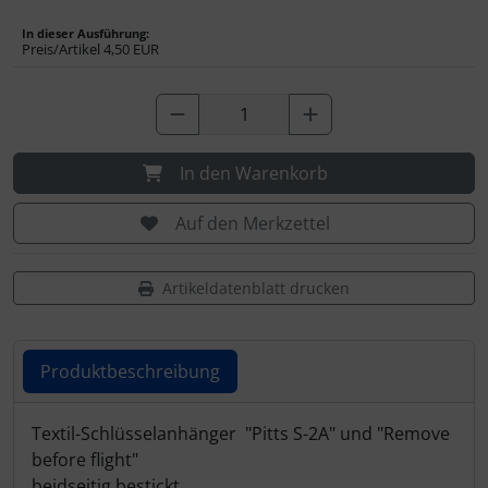
IMPACTFOAM
In dieser Ausführung:
Preis/Artikel
4,50 EUR
Instrumente
Mückenputzer
Navigation
In den Warenkorb
Auf den Merkzettel
Reifen, Schläuche und Co.
Sauerstoff, Gas und Feuer
Artikeldatenblatt drucken
Schläuche, Verbinder....
Produktbeschreibung
Schrauben, Muttern & Co.
Produktbeschreibung
Textil-Schlüsselanhänger "Pitts S-2A" und "Remove
Schutz und Pflege
before flight"
beidseitig bestickt