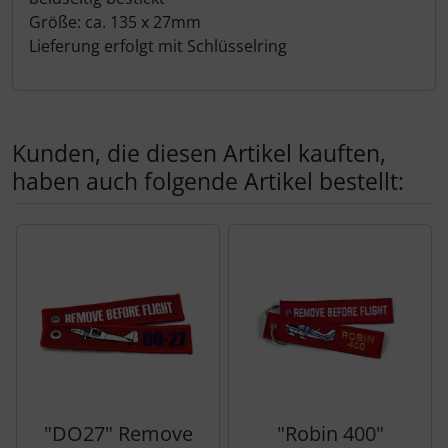
Schutztaschen Interieur
Größe: ca. 135 x 27mm
Lieferung erfolgt mit Schlüsselring
Tapes und Tuning
Transponder
Kunden, die diesen Artikel kauften,
Warn- und Schutzfolien
haben auch folgende Artikel bestellt:
Sonstiges
Es folgt ein Produktslider - navigieren Sie mit der Tab-Tas
"DO27" Remove
"Robin 400"