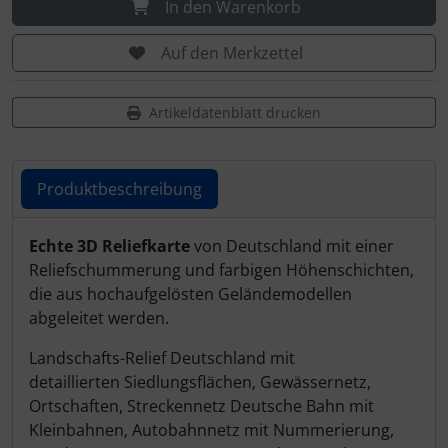
In den Warenkorb
Schutztaschen Interieur
Auf den Merkzettel
Tapes und Tuning
Artikeldatenblatt drucken
Transponder
Warn- und Schutzfolien
Produktbeschreibung
Sonstiges
Produktbeschreibung
Echte 3D Reliefkarte
von Deutschland mit einer
Reliefschummerung und farbigen Höhenschichten,
die aus hochaufgelösten Geländemodellen
abgeleitet werden.
Landschafts-Relief Deutschland mit
detaillierten Siedlungsflächen, Gewässernetz,
Ortschaften, Streckennetz Deutsche Bahn mit
Kleinbahnen, Autobahnnetz mit Nummerierung,