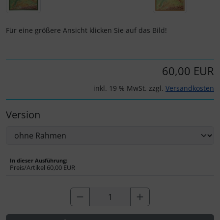
IMPACTFOAM
Personalisierte Produkte
Instrumente
Schlüsselanhänger
Für eine größere Ansicht klicken Sie auf das Bild!
Mückenputzer
Schmuck
60,00 EUR
Navigation
Taschen
inkl. 19 % MwSt. zzgl.
Versandkosten
Reifen, Schläuche und Co.
Thermikhüte
Version
Sauerstoff, Gas und Feuer
3D Reliefkarten
Schläuche, Verbinder....
In dieser Ausführung:
Preis/Artikel
60,00 EUR
Schrauben, Muttern & Co.
Schutz und Pflege