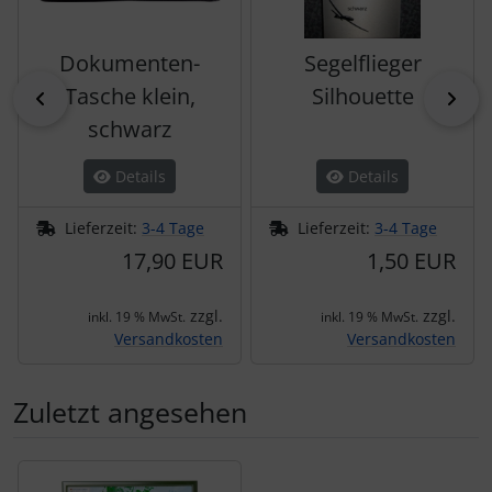
Dokumenten-
Segelflieger
Tasche klein,
Silhouette
zurück
vor
schwarz
Details
Details
Lieferzeit:
3-4 Tage
Lieferzeit:
3-4 Tage
17,90 EUR
1,50 EUR
zzgl.
zzgl.
inkl. 19 % MwSt.
inkl. 19 % MwSt.
Versandkosten
Versandkosten
Zuletzt angesehen
Es folgt ein Produktslider - navigieren Sie mit der Tab-Tas