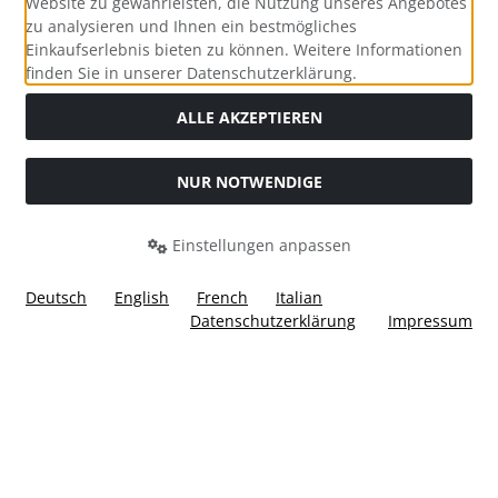
Website zu gewährleisten, die Nutzung unseres Angebotes
zu analysieren und Ihnen ein bestmögliches
Einkaufserlebnis bieten zu können. Weitere Informationen
Social Media
finden Sie in unserer Datenschutzerklärung.
ALLE AKZEPTIEREN
NUR NOTWENDIGE
Widerrufsformular
Einstellungen anpassen
Deutsch
English
French
Italian
Datenschutzerklärung
Impressum
Alle Preise inkl. gesetzl. MwSt. zzgl.
Versandkosten
. Die
durchgestrichenen Preise entsprechen dem bisherigen Preis
bei Ülis Segelflugbedarf GmbH.
Ülis Segelflugbedarf GmbH © 2026 | Template © 2026 by Karl