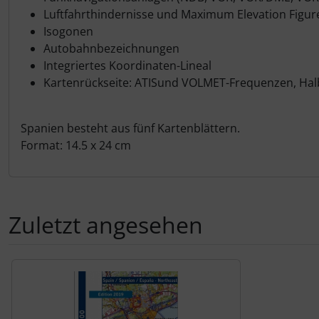
Schutztaschen Interieur
Luftfahrthindernisse und Maximum Elevation Figur
Isogonen
Tapes und Tuning
Autobahnbezeichnungen
Integriertes Koordinaten-Lineal
Kartenrückseite: ATISund VOLMET-Frequenzen, Halb
Transponder
Warn- und Schutzfolien
Spanien besteht aus fünf Kartenblättern.
Format: 14.5 x 24 cm
Sonstiges
Zuletzt angesehen
Es folgt ein Produktslider - navigieren Sie mit der Tab-Tas