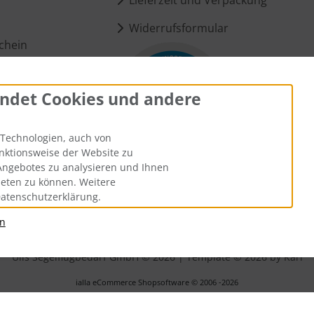
Widerrufsformular
chein
ndet Cookies und andere
ungen
Technologien, auch von
unktionsweise der Website zu
Angebotes zu analysieren und Ihnen
ieten zu können. Weitere
Datenschutzerklärung.
an
andkosten
. Die durchgestrichenen Preise entsprechen dem bisheri
Ülis Segelflugbedarf GmbH © 2026 | Template © 2026 by Karl
i
alla eCommerce Shopsoftware © 2006 -2026