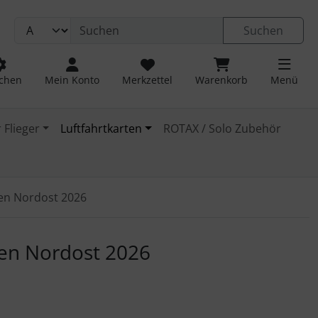
Suchen
chen
Mein Konto
Merkzettel
Warenkorb
Menü
 Flieger
Luftfahrtkarten
ROTAX / Solo Zubehör
ien Nordost 2026
 navigieren. Zum Vergrößern klicken Sie auf das Bild.
ien Nordost 2026