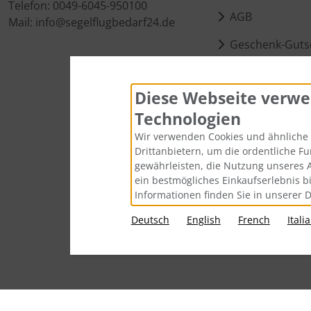
Telefon: 0049-6045-950100
AGB
Mail: info@segelflugbedarf24.de
Geschenk-Guts
Kontakt
Diese Webseite verwe
Cookie Einstell
Technologien
Wir verwenden Cookies und ähnliche 
Drittanbietern, um die ordentliche F
gewährleisten, die Nutzung unseres 
ein bestmögliches Einkaufserlebnis b
Informationen finden Sie in unserer 
Deutsch
English
French
Itali
Alle Preise inkl. gesetzl. MwSt. zzgl.
Vers