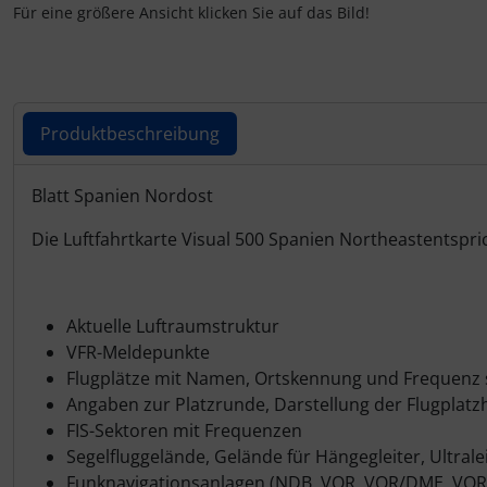
IMPACTFOAM
Personalisierte Produkte
Für eine größere Ansicht klicken Sie auf das Bild!
Instrumente
Schlüsselanhänger
Mückenputzer
Schmuck
Produktbeschreibung
Navigation
Taschen
Produktbeschreibung
Blatt Spanien Nordost
Reifen, Schläuche und Co.
Thermikhüte
Die Luftfahrtkarte Visual 500 Spanien Northeastentspric
Sauerstoff, Gas und Feuer
3D Reliefkarten
Aktuelle Luftraumstruktur
Schläuche, Verbinder....
VFR-Meldepunkte
Flugplätze mit Namen, Ortskennung und Frequenz s
Schrauben, Muttern & Co.
Angaben zur Platzrunde, Darstellung der Flugplat
FIS-Sektoren mit Frequenzen
Schutz und Pflege
Segelfluggelände, Gelände für Hängegleiter, Ultral
Funknavigationsanlagen (NDB, VOR, VOR/DME, VO