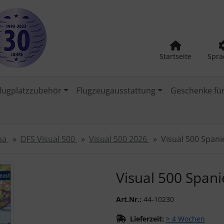
Startseite
Spra
lugplatzzubehör
Flugzeugausstattung
Geschenke für
opa
DFS Visual 500
Visual 500 2026
Visual 500 Span
urück-" und "Vor-Button" nutzen, um zwischen den Bildern zu
Visual 500 Span
Art.Nr.:
44-10230
Lieferzeit:
> 4 Wochen