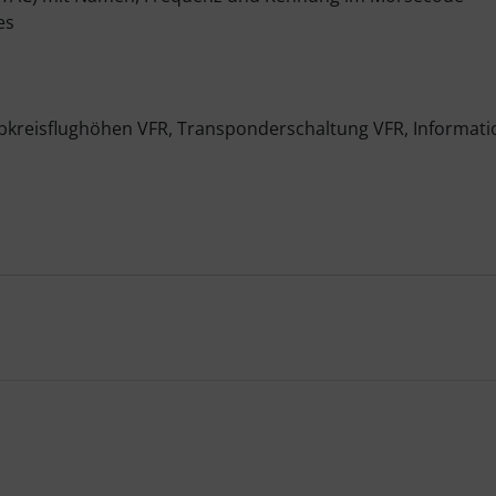
es
kreisflughöhen VFR, Transponderschaltung VFR, Informati
te zu den einzelnen Artikeln.