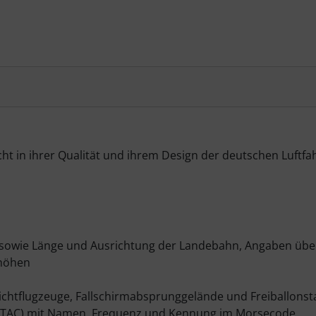
ht in ihrer Qualität und ihrem Design der deutschen Luftfa
owie Länge und Ausrichtung der Landebahn, Angaben über 
zhöhen
eichtflugzeuge, Fallschirmabsprunggelände und Freiballonst
RTAC) mit Namen, Frequenz und Kennung im Morsecode