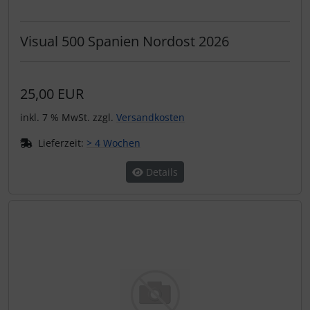
Schutztaschen Interieur
Visual 500 Spanien Nordost 2026
Tapes und Tuning
Transponder
25,00 EUR
Warn- und Schutzfolien
inkl. 7 % MwSt. zzgl.
Versandkosten
Lieferzeit:
> 4 Wochen
Sonstiges
Details