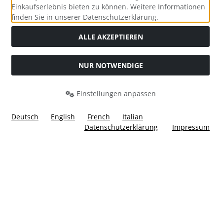
Einkaufserlebnis bieten zu können. Weitere Informationen
Social Media
finden Sie in unserer Datenschutzerklärung.
ALLE AKZEPTIEREN
NUR NOTWENDIGE
Widerrufsformular
Einstellungen anpassen
Deutsch
English
French
Italian
Datenschutzerklärung
Impressum
Alle Preise inkl. gesetzl. MwSt. zzgl.
Versandkosten
. Die
durchgestrichenen Preise entsprechen dem bisherigen Preis
bei Ülis Segelflugbedarf GmbH.
Ülis Segelflugbedarf GmbH © 2026 | Template © 2026 by Karl
i
alla eCommerce Shopsoftware © 2006 -2026