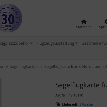
Startseite
Spra
lugplatzzubehör
Flugzeugausstattung
Geschenke für
opa
Segelflugkarten
Segelflugkarte franz. Nordalpen 2
urück-" und "Vor-Button" nutzen, um zwischen den Bildern zu
Segelflugkarte f
Art.Nr.:
48-10110
Lieferzeit:
1 Woche