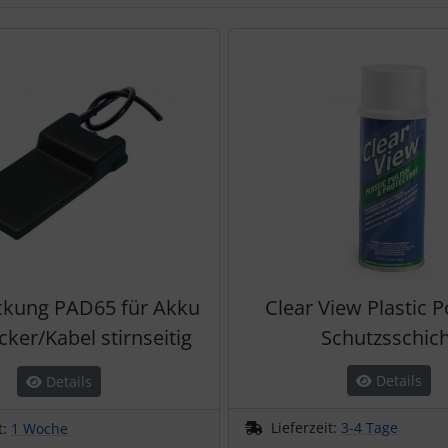
te zu den einzelnen Artikeln.
ckung PAD65 für Akku
Clear View Plastic P
ecker/Kabel stirnseitig
Schutzsschich
Details
Details
Lieferzeit:
3-4 Tage
t:
1 Woche