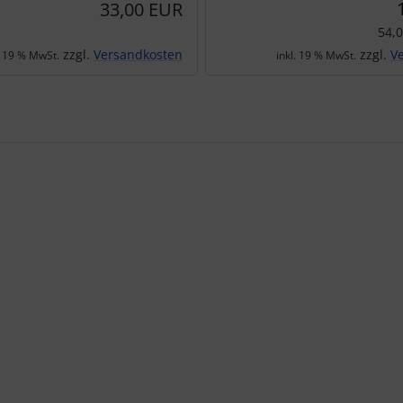
33,00 EUR
54,
zzgl.
Versandkosten
zzgl.
V
. 19 % MwSt.
inkl. 19 % MwSt.
te zu den einzelnen Artikeln.