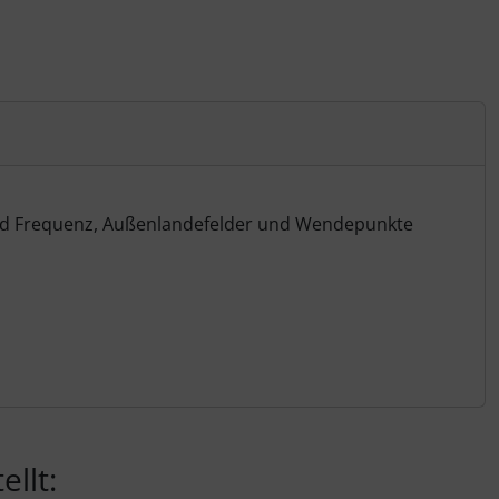
e und Frequenz, Außenlandefelder und Wendepunkte
llt: