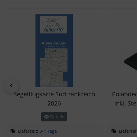
Schutztaschen Interieur
Es folgt ein Produktslider - navigieren Sie mit der Tab-Tas
Tapes und Tuning
Transponder
Warn- und Schutzfolien
Sonstiges
zurück
Segelflugkarte Südfrankreich
Polabde
2026
inkl. St
Details
Lieferzeit:
3-4 Tage
Lieferzei