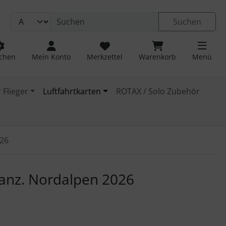
Suchen
chen
Mein Konto
Merkzettel
Warenkorb
Menü
 Flieger
Luftfahrtkarten
ROTAX / Solo Zubehör
026
 navigieren. Zum Vergrößern klicken Sie auf das Bild.
ranz. Nordalpen 2026