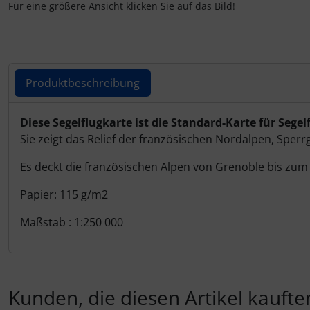
IMPACTFOAM
Personalisierte Produkte
Für eine größere Ansicht klicken Sie auf das Bild!
Instrumente
Schlüsselanhänger
Mückenputzer
Schmuck
Produktbeschreibung
Navigation
Taschen
Produktbeschreibung
Diese Segelflugkarte ist die Standard-Karte für Segel
Sie zeigt das Relief der französischen Nordalpen, Spe
Reifen, Schläuche und Co.
Thermikhüte
Es deckt die französischen Alpen von Grenoble bis zum
Sauerstoff, Gas und Feuer
3D Reliefkarten
Papier: 115 g/m2
Schläuche, Verbinder....
Maßstab : 1:250 000
Schrauben, Muttern & Co.
Schutz und Pflege
Kunden, die diesen Artikel kauften