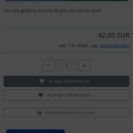
IMPACTFOAM
Personalisierte Produkte
Für eine größere Ansicht klicken Sie auf das Bild!
Instrumente
Schlüsselanhänger
Mückenputzer
Schmuck
42,00 EUR
inkl. 7 % MwSt. zzgl.
Versandkosten
Navigation
Taschen
Reifen, Schläuche und Co.
Thermikhüte
Sauerstoff, Gas und Feuer
3D Reliefkarten
In den Warenkorb
Schläuche, Verbinder....
Auf den Merkzettel
Schrauben, Muttern & Co.
Artikeldatenblatt drucken
Schutz und Pflege