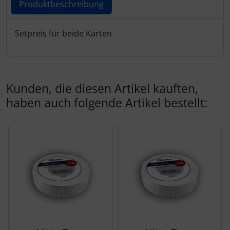
Produktbeschreibung
Schutztaschen Interieur
Produktbeschreibung
Setpreis für beide Karten
Tapes und Tuning
Transponder
Kunden, die diesen Artikel kauften,
Warn- und Schutzfolien
haben auch folgende Artikel bestellt:
Sonstiges
Es folgt ein Produktslider - navigieren Sie mit der Tab-Tas