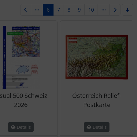
6
7
8
9
10
isual 500 Schweiz
Österreich Relief-
2026
Postkarte
Details
Details