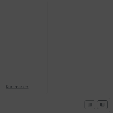
Kursmarker
er Box- oder Listenansicht wählen.