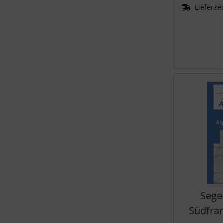
Lieferze
Sege
Südfra