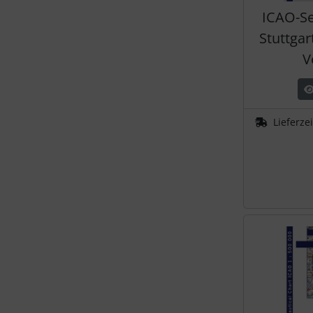
ICAO-Se
Stuttgar
V
Lieferze