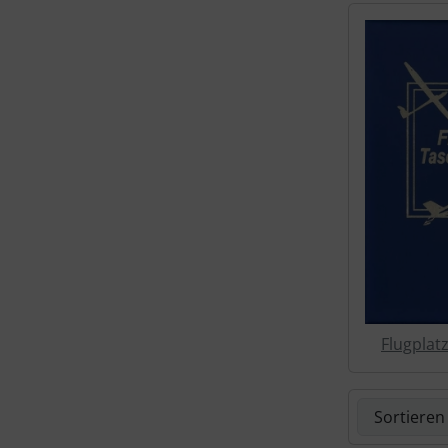
Schutztaschen Interieur
Tapes und Tuning
Transponder
Warn- und Schutzfolien
Sonstiges
Flugplat
Hier können 