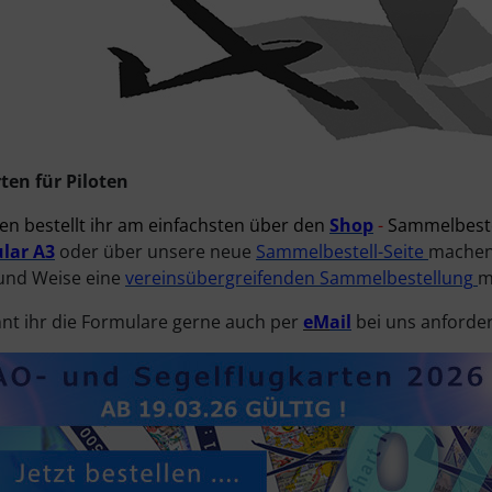
ten für Piloten
en bestellt ihr am einfachsten über den
Shop
-
Sammelbeste
ular
A3
oder über unsere neue
Sammelbestell-Seite
machen
 und Weise eine
vereinsübergreifenden Sammelbestellung
m
nnt ihr die Formulare gerne auch per
eM
ail
bei uns anforder