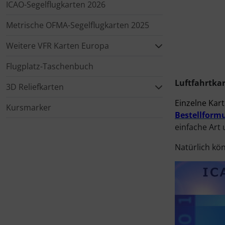
ICAO-Segelflugkarten 2026
Elektrik, Kabel und Co.
Fallschirmspringer
Zubehör und Ersatzteile für Instrumente
Fliegerkarten
IMPACTFOAM
Metrische OFMA-Segelflugkarten 2025
Weitere VFR Karten Europa
ELT, Notsender
Fliegerspiele
Kniebretter
Flugplatz-Taschenbuch
Fallschirme
Fliegeruhren
Literatur / Bücher
Luftfahrtkar
3D Reliefkarten
FLARM® und ADS-B
Für Pilotenkinder
Südfrankreich-Zubehör
Einzelne Kart
Kursmarker
Bestellform
Flügelsporne- und -Rädchen
Geschenk-Boutique
Thermikhüte
einfache Art
Natürlich kö
Funkgeräte
Gutscheine
Ver- und Entsorgung
Gurte
Kalender
Warm und Kalt
Headsets, Kopfhörer
Magnetflugzeuge
Sonstiges