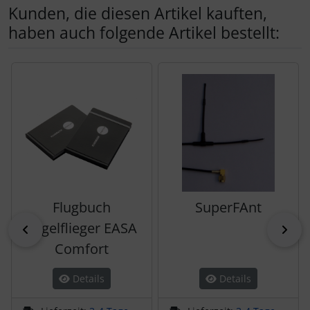
Kunden, die diesen Artikel kauften,
Schutztaschen Interieur
haben auch folgende Artikel bestellt:
Tapes und Tuning
Es folgt ein Produktslider - navigieren Sie mit der Tab-Tas
Transponder
Warn- und Schutzfolien
Sonstiges
Flugbuch
SuperFAnt
Segelflieger EASA
zurück
vor
Comfort
Details
Details