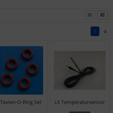
er Box- oder Listenansicht wählen.
1
 Tasten-O-Ring Set
LX Temperatursensor