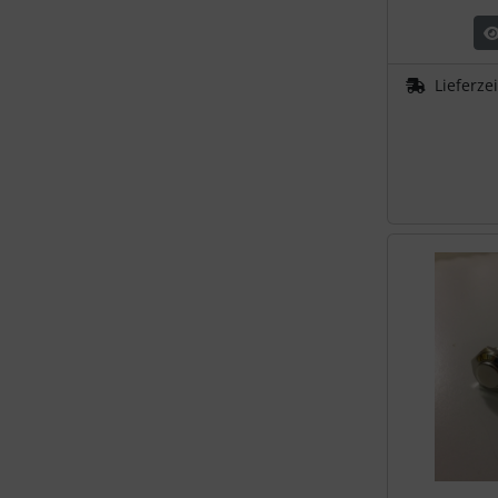
Schutztaschen Interieur
Tapes und Tuning
Lieferze
Transponder
Warn- und Schutzfolien
Sonstiges