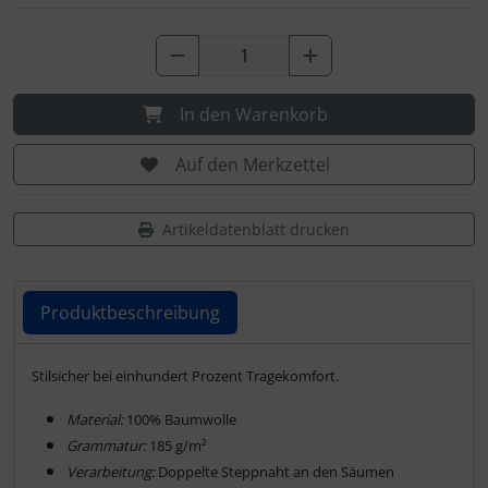
Schutztaschen Interieur
Tapes und Tuning
In den Warenkorb
Transponder
Auf den Merkzettel
Warn- und Schutzfolien
Artikeldatenblatt drucken
Sonstiges
Produktbeschreibung
Produktbeschreibung
Stilsicher bei einhundert Prozent Tragekomfort.
Material:
100% Baumwolle
Grammatur:
185 g/m²
Verarbeitung:
Doppelte Steppnaht an den Säumen