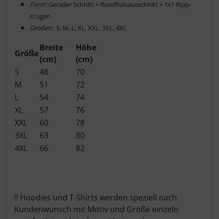
Form:
Gerader Schnitt + Rundhalsausschnitt + 1x1 Ripp-
Kragen
Größen:
S, M, L, XL, XXL, 3XL, 4XL
Breite
Höhe
Größe
(cm)
(cm)
S
48
70
M
51
72
L
54
74
XL
57
76
XXL
60
78
3XL
63
80
4XL
66
82
!! Hoodies und T-Shirts werden speziell nach
Kundenwunsch mit Motiv und Größe einzeln