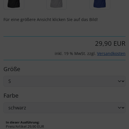
IMPACTFOAM
Personalisierte Produkte
Instrumente
Schlüsselanhänger
Für eine größere Ansicht klicken Sie auf das Bild!
Mückenputzer
Schmuck
29,90 EUR
Navigation
Taschen
inkl. 19 % MwSt. zzgl.
Versandkosten
Reifen, Schläuche und Co.
Thermikhüte
Größe
Sauerstoff, Gas und Feuer
3D Reliefkarten
Schläuche, Verbinder....
Farbe
Schrauben, Muttern & Co.
Schutz und Pflege
In dieser Ausführung:
Preis/Artikel
29,90 EUR