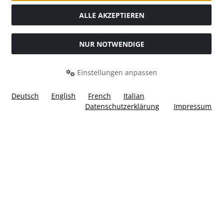
ALLE AKZEPTIEREN
NUR NOTWENDIGE
Widerrufsformular
Einstellungen anpassen
Deutsch
English
French
Italian
Datenschutzerklärung
Impressum
Alle Preise inkl. gesetzl. MwSt. zzgl.
Versandkosten
. Die
durchgestrichenen Preise entsprechen dem bisherigen Preis
bei Ülis Segelflugbedarf GmbH.
Ülis Segelflugbedarf GmbH © 2026 | Template © 2026 by Karl
i
alla eCommerce Shopsoftware © 2006 -2026