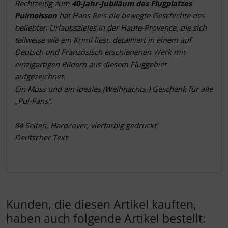
Produktbeschreibung
Rechtzeitig zum
40-Jahr-Jubiläum des Flugplatzes
Schutztaschen Interieur
Puimoisson
hat Hans Reis die bewegte Geschichte des
beliebten Urlaubszieles in der Haute-Provence, die sich
Tapes und Tuning
teilweise wie ein Krimi liest, detailliert in einem auf
Deutsch und Französisch erschienenen Werk mit
Transponder
einzigartigen Bildern aus diesem Fluggebiet
aufgezeichnet.
Warn- und Schutzfolien
Ein Muss und ein ideales (Weihnachts-) Geschenk für alle
„Pui-Fans“.
Sonstiges
84 Seiten, Hardcover, vierfarbig gedruckt
Deutscher Text
Kunden, die diesen Artikel kauften,
haben auch folgende Artikel bestellt: