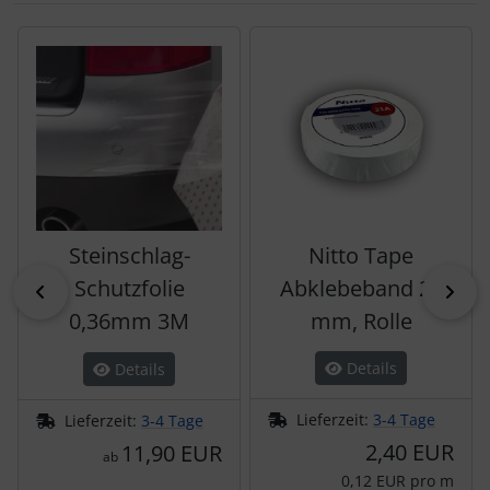
Es folgt ein Produktslider - navigieren Sie mit der Tab-Tas
Steinschlag-
Nitto Tape
Schutzfolie
Abklebeband 25
zurück
vor
0,36mm 3M
mm, Rolle
Details
Details
Lieferzeit:
3-4 Tage
Lieferzeit:
3-4 Tage
2,40 EUR
11,90 EUR
ab
0,12 EUR pro m