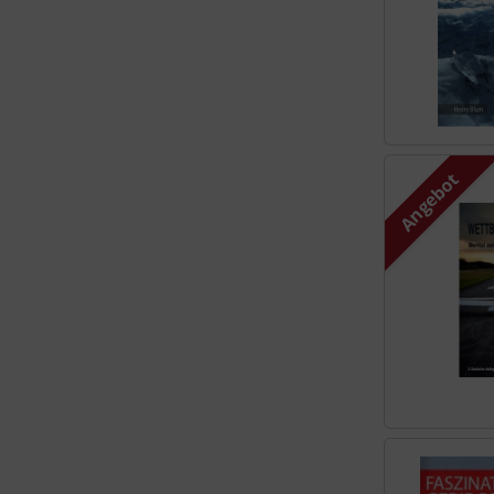
Schutztaschen Interieur
Tapes und Tuning
Transponder
Angebot
Warn- und Schutzfolien
Sonstiges