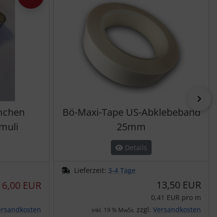
vor
mchen
Bö-Maxi-Tape US-Abklebeband
muli
25mm
Details
Lieferzeit:
3-4 Tage
13,50 EUR
6,00 EUR
0,41 EUR pro m
ersandkosten
zzgl.
Versandkosten
inkl. 19 % MwSt.