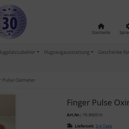
Startseite
Spra
lugplatzzubehör
Flugzeugausstattung
Geschenke für
r Pulse Oximeter
urück-" und "Vor-Button" nutzen, um zwischen den Bildern zu
Finger Pulse Ox
Art.Nr.:
70-800510
Lieferzeit:
3-4 Tage