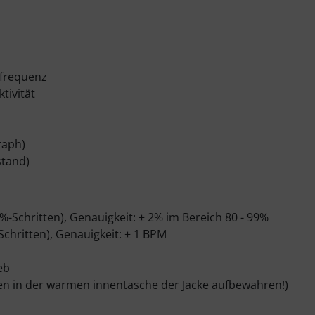
sfrequenz
tivität
raph)
stand)
-Schritten), Genauigkeit: ± 2% im Bereich 80 - 99%
chritten), Genauigkeit: ± 1 BPM
eb
gen in der warmen innentasche der Jacke aufbewahren!)