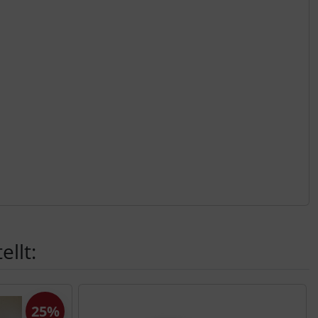
llt:
25%