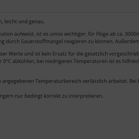
n, leicht und genau.
ion aufweist, ist es umso wichtiger, für Flüge ab ca. 3000
ung durch Sauerstoffmangel reagieren zu können. Außerdem 
ser Werte und ist kein Ersatz für die gesetzlich vorgeschr
0°C abkühlen, bei niedrigeren Temperaturen ist es hilfreic
m angegebenen Temperaturbereich verlässlich arbeitet. Be
ngern nur bedingt korrekt zu interpretieren.