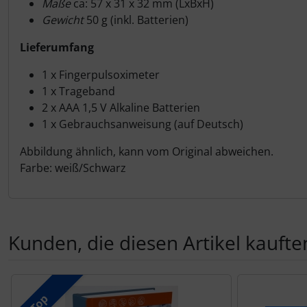
Maße
ca: 57 x 31 x 32 mm (LxBxH)
Gewicht
50 g (inkl. Batterien)
Lieferumfang
1 x Fingerpulsoximeter
1 x Trageband
2 x AAA 1,5 V Alkaline Batterien
1 x Gebrauchsanweisung (auf Deutsch)
Abbildung ähnlich, kann vom Original abweichen.
Farbe: weiß/Schwarz
Kunden, die diesen Artikel kauften
Es folgt ein Produktslider - navigieren Sie mit der Tab-Tas
Top