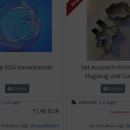
tip EDS Nasenkanüle
Set Ausstech-För
Flugzeug und Cu
Details
Details
t:
3-4 Tage
Lieferzeit:
3-4 Tage
11,90 EUR
Sonderpreis
zzgl.
Versandkosten
zzgl.
V
. 19 % MwSt.
inkl. 19 % MwSt.