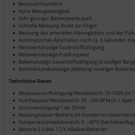
Benutzerfreundlich
Schutztaschen Interieur
Hohe Messgenauigkeit
Sehr geringer Batterieverbrauch
Tapes und Tuning
Schnelle Messung direkt am Finger
Messung des arteriellen Hämoglobins und der Pul
Transponder
Automatisches Abschalten nach ca. 5 Sekunden Inak
Messwertanzeige Sauerstoffsättigung
Warn- und Schutzfolien
Messwertanzeige Pulsfrequenz
Balkenanzeige Sauerstoffsättigung (6-stufiger Barg
Sonstiges
Batteriestandsanzeige (Meldung niedriger Batterie
Technische Daten
Blutsauerstoffsättigung
Messbereich: 70-100% (in 1%
Pulsfrequenz
Messbereich: 25 - 250 BPM (in 1 bpm-S
Stromversorgung
< als 25 mA
Nutzungsdauer
Batterie 24 Stunden im Dauerbetri
Temperaturarbeitsbereich: 5 .. 40°C (bei höhenflü
Batterie
2 x AAA 1,5 V Alkaline-Batterien