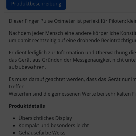
IMPACTFOAM
Personalisierte Produkte
Produktbeschreibung
Instrumente
Schlüsselanhänger
Produktbeschreibung
Dieser Finger Pulse Oximeter ist perfekt für Piloten: klei
Mückenputzer
Schmuck
Nachdem jeder Mensch eine andere körperliche Konstitut
um damit rechtzeitig auf eine drohende Beeinträchtig
Navigation
Taschen
Er dient lediglich zur Information und Überwachung die
das Gerät aus Gründen der Messgenauigkeit nicht unter 
Reifen, Schläuche und Co.
Thermikhüte
aufzubewahren.
Sauerstoff, Gas und Feuer
3D Reliefkarten
Es muss darauf geachtet werden, dass das Gerät nur i
treffen.
Weiterhin sind die gemessenen Werte bei sehr kalten Fi
Schläuche, Verbinder....
Produktdetails
Schrauben, Muttern & Co.
Übersichtliches Display
Schutz und Pflege
Kompakt und besonders leicht
Gehäusefarbe Weiss