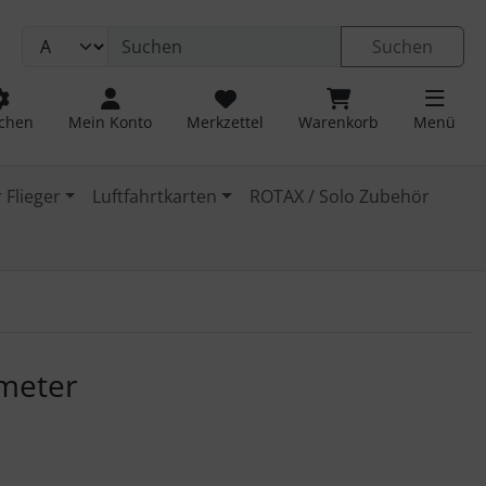
Suchen
chen
Mein Konto
Merkzettel
Warenkorb
Menü
 Flieger
Luftfahrtkarten
ROTAX / Solo Zubehör
 navigieren. Zum Vergrößern klicken Sie auf das Bild.
imeter