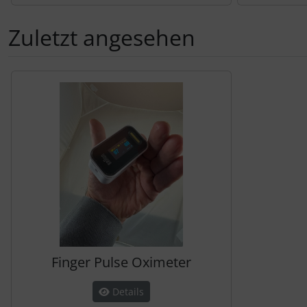
Zuletzt angesehen
Es folgt ein Produktslider - navigieren Sie mit der Tab-Tas
Finger Pulse Oximeter
Details