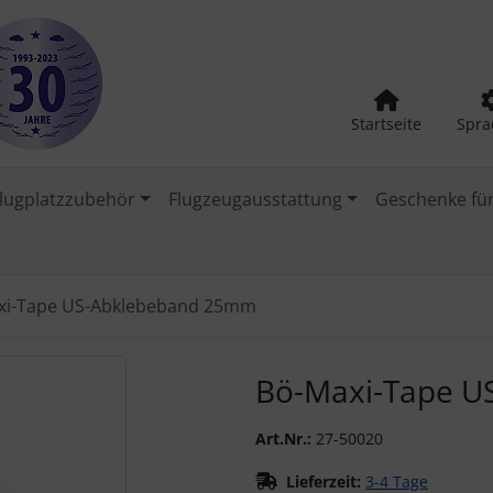
Startseite
Spra
lugplatzzubehör
Flugzeugausstattung
Geschenke für
xi-Tape US-Abklebeband 25mm
urück-" und "Vor-Button" nutzen, um zwischen den Bildern zu
Bö-Maxi-Tape 
Art.Nr.:
27-50020
Lieferzeit:
3-4 Tage