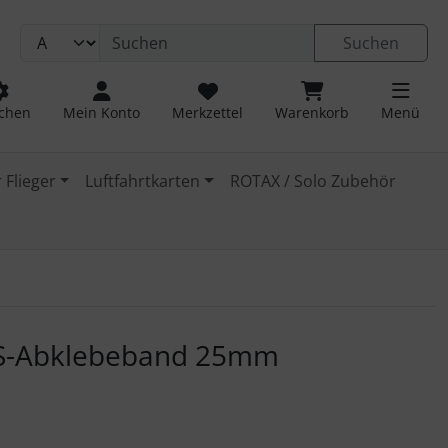
Suchen
chen
Mein Konto
Merkzettel
Warenkorb
Menü
 Flieger
Luftfahrtkarten
ROTAX / Solo Zubehör
 navigieren. Zum Vergrößern klicken Sie auf das Bild.
US-Abklebeband 25mm