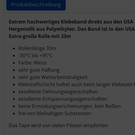
IMPACTFOAM
Personalisierte Produkte
Produktbeschreibung
Instrumente
Schlüsselanhänger
Produktbeschreibung
Extrem hochwertiges Klebeband direkt aus den USA
Hergestellt aus Polyethylen. Das Band ist in den 
Mückenputzer
Schmuck
Extra-große Rolle mit 33m
Navigation
Taschen
Rollenlänge 33m
-30°C bis +95°C
Reifen, Schläuche und Co.
Thermikhüte
Farbe: Weiss
sehr gute Haftung
sehr gute Wetterbeständigkeit
Sauerstoff, Gas und Feuer
3D Reliefkarten
Klebstoffschicht haftet auch beim langer Klebezei
exzellente Dehnungseigenschaften
Schläuche, Verbinder....
exzellente Entspannungseigenschaften
keine Ermüdungserscheinungen, kein Reißen
Schrauben, Muttern & Co.
frei von bleihaltigen Substanzen
Schutz und Pflege
Das Tape wird von vielen Piloten empfohlen