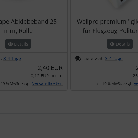
Tape Abklebeband 25
Wellpro premium "gli
mm, Rolle
für Flugzeug-Politur
Details
Details
t:
3-4 Tage
Lieferzeit:
3-4 Tage
2,40 EUR
0,12 EUR pro m
26
zzgl.
Versandkosten
zzgl.
V
. 19 % MwSt.
inkl. 19 % MwSt.
te zu den einzelnen Artikeln.