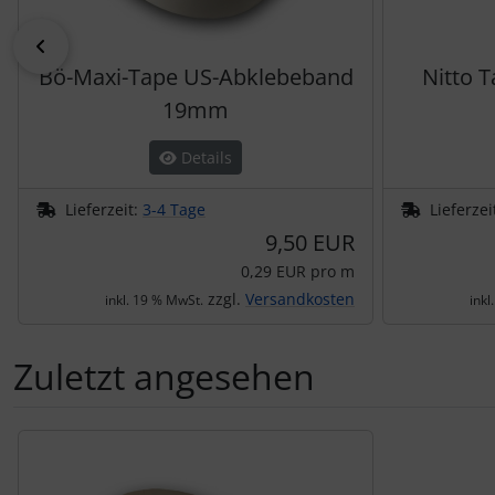
zurück
Bö-Maxi-Tape US-Abklebeband
Nitto 
19mm
Details
Lieferzeit:
3-4 Tage
Lieferzei
9,50 EUR
0,29 EUR pro m
zzgl.
Versandkosten
inkl. 19 % MwSt.
inkl
Zuletzt angesehen
Es folgt ein Produktslider - navigieren Sie mit der Tab-Tas