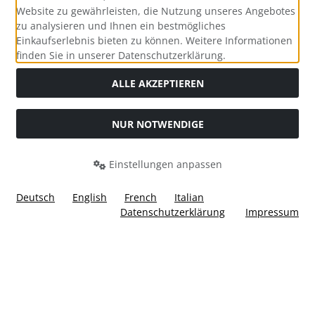
Website zu gewährleisten, die Nutzung unseres Angebotes
zu analysieren und Ihnen ein bestmögliches
Einkaufserlebnis bieten zu können. Weitere Informationen
Social Media
finden Sie in unserer Datenschutzerklärung.
ALLE AKZEPTIEREN
NUR NOTWENDIGE
Widerrufsformular
Einstellungen anpassen
Deutsch
English
French
Italian
Datenschutzerklärung
Impressum
Alle Preise inkl. gesetzl. MwSt. zzgl.
Versandkosten
. Die
durchgestrichenen Preise entsprechen dem bisherigen Preis
bei Ülis Segelflugbedarf GmbH.
Ülis Segelflugbedarf GmbH © 2026 | Template © 2026 by Karl