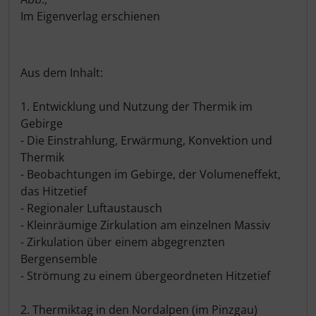
Schutztaschen Interieur
Im Eigenverlag erschienen
Tapes und Tuning
Aus dem Inhalt:
Transponder
1. Entwicklung und Nutzung der Thermik im
Warn- und Schutzfolien
Gebirge
- Die Einstrahlung, Erwärmung, Konvektion und
Sonstiges
Thermik
- Beobachtungen im Gebirge, der Volumeneffekt,
das Hitzetief
- Regionaler Luftaustausch
- Kleinräumige Zirkulation am einzelnen Massiv
- Zirkulation über einem abgegrenzten
Bergensemble
- Strömung zu einem übergeordneten Hitzetief
2. Thermiktag in den Nordalpen (im Pinzgau)