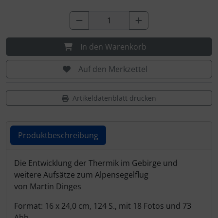
IMPACTFOAM
Personalisierte Produkte
Instrumente
Schlüsselanhänger
In den Warenkorb
Mückenputzer
Schmuck
Auf den Merkzettel
Navigation
Taschen
Artikeldatenblatt drucken
Reifen, Schläuche und Co.
Thermikhüte
Sauerstoff, Gas und Feuer
3D Reliefkarten
Produktbeschreibung
Schläuche, Verbinder....
Produktbeschreibung
Die Entwicklung der Thermik im Gebirge und
weitere Aufsätze zum Alpensegelflug
Schrauben, Muttern & Co.
von Martin Dinges
Schutz und Pflege
Format: 16 x 24,0 cm, 124 S., mit 18 Fotos und 73
Abb.,