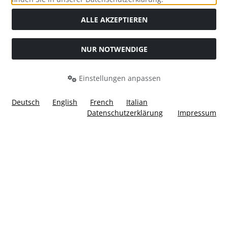
ALLE AKZEPTIEREN
NUR NOTWENDIGE
Widerrufsformular
Einstellungen anpassen
Deutsch
English
French
Italian
Datenschutzerklärung
Impressum
Alle Preise inkl. gesetzl. MwSt. zzgl.
Versandkosten
. Die
durchgestrichenen Preise entsprechen dem bisherigen Preis
bei Ülis Segelflugbedarf GmbH.
Ülis Segelflugbedarf GmbH © 2026 | Template © 2026 by Karl
i
alla eCommerce Shopsoftware © 2006 -2026