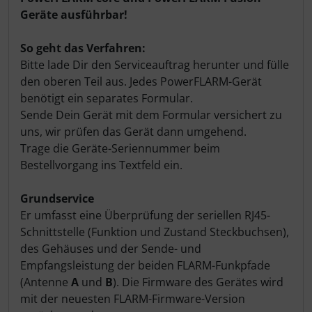
Schutztaschen Interieur
Geräte ausführbar!
Tapes und Tuning
So geht das Verfahren:
Bitte lade Dir den Serviceauftrag herunter und fülle
den oberen Teil aus. Jedes PowerFLARM-Gerät
Transponder
benötigt ein separates Formular.
Sende Dein Gerät mit dem Formular versichert zu
Warn- und Schutzfolien
uns, wir prüfen das Gerät dann umgehend.
Trage die Geräte-Seriennummer beim
Sonstiges
Bestellvorgang ins Textfeld ein.
Grundservice
Er umfasst eine Überprüfung der seriellen RJ45-
Schnittstelle (Funktion und Zustand Steckbuchsen),
des Gehäuses und der Sende- und
Empfangsleistung der beiden FLARM-Funkpfade
(Antenne
A
und
B
). Die Firmware des Gerätes wird
mit der neuesten FLARM-Firmware-Version