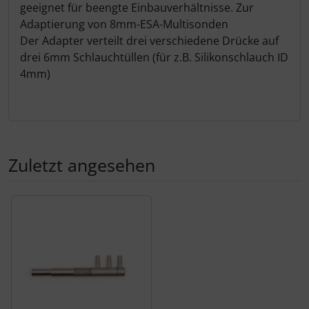
geeignet für beengte Einbauverhältnisse. Zur
Schutztaschen Interieur
Adaptierung von 8mm-ESA-Multisonden
Der Adapter verteilt drei verschiedene Drücke auf
Tapes und Tuning
drei 6mm Schlauchtüllen (für z.B. Silikonschlauch ID
4mm)
Transponder
Warn- und Schutzfolien
Sonstiges
Zuletzt angesehen
Es folgt ein Produktslider - navigieren Sie mit der Tab-Tas