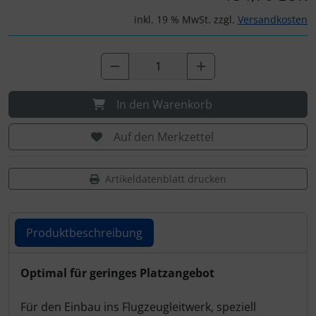
IMPACTFOAM
Personalisierte Produkte
inkl. 19 % MwSt. zzgl.
Versandkosten
Instrumente
Schlüsselanhänger
Mückenputzer
Schmuck
In den Warenkorb
Navigation
Taschen
Auf den Merkzettel
Reifen, Schläuche und Co.
Thermikhüte
Artikeldatenblatt drucken
Sauerstoff, Gas und Feuer
3D Reliefkarten
Schläuche, Verbinder....
Produktbeschreibung
Schrauben, Muttern & Co.
Produktbeschreibung
Optimal für geringes Platzangebot
Schutz und Pflege
Für den Einbau ins Flugzeugleitwerk, speziell