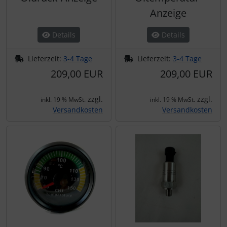
IMPACTFOAM
Personalisierte Produkte
Anzeige
Instrumente
Schlüsselanhänger
Details
Details
Mückenputzer
Schmuck
Lieferzeit:
3-4 Tage
Lieferzeit:
3-4 Tage
209,00 EUR
209,00 EUR
Navigation
Taschen
zzgl.
zzgl.
inkl. 19 % MwSt.
inkl. 19 % MwSt.
Reifen, Schläuche und Co.
Thermikhüte
Versandkosten
Versandkosten
Sauerstoff, Gas und Feuer
3D Reliefkarten
Schläuche, Verbinder....
Schrauben, Muttern & Co.
Schutz und Pflege