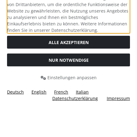
von Drittanbietern, um die ordentliche Funktionsweise der
Website zu gewährleisten, die Nutzung unseres Angebotes
zu analysieren und Ihnen ein bestmögliches
Einkaufserlebnis bieten zu können. Weitere Informationen
Social Media
finden Sie in unserer Datenschutzerklärung.
ALLE AKZEPTIEREN
NUR NOTWENDIGE
Widerrufsformular
Einstellungen anpassen
Deutsch
English
French
Italian
Datenschutzerklärung
Impressum
Alle Preise inkl. gesetzl. MwSt. zzgl.
Versandkosten
. Die
durchgestrichenen Preise entsprechen dem bisherigen Preis
bei Ülis Segelflugbedarf GmbH.