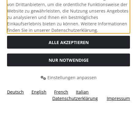
von Drittanbietern, um die ordentliche Funktionsweise der
Website zu gewährleisten, die Nutzung unseres Angebotes
zu analysieren und Ihnen ein bestmögliches
Einkaufserlebnis bieten zu können. Weitere Informationen
Social Media
finden Sie in unserer Datenschutzerklärung.
ALLE AKZEPTIEREN
NUR NOTWENDIGE
Widerrufsformular
Einstellungen anpassen
Deutsch
English
French
Italian
Datenschutzerklärung
Impressum
Alle Preise inkl. gesetzl. MwSt. zzgl.
Versandkosten
. Die
durchgestrichenen Preise entsprechen dem bisherigen Preis
bei Ülis Segelflugbedarf GmbH.