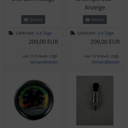
IMPACTFOAM
Personalisierte Produkte
Anzeige
Instrumente
Schlüsselanhänger
Details
Details
Mückenputzer
Schmuck
Lieferzeit:
3-4 Tage
Lieferzeit:
3-4 Tage
209,00 EUR
209,00 EUR
Navigation
Taschen
zzgl.
zzgl.
inkl. 19 % MwSt.
inkl. 19 % MwSt.
Reifen, Schläuche und Co.
Thermikhüte
Versandkosten
Versandkosten
Sauerstoff, Gas und Feuer
3D Reliefkarten
Schläuche, Verbinder....
Schrauben, Muttern & Co.
Schutz und Pflege